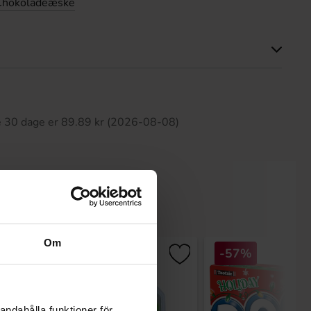
Chokoladeæske
ette produkt har ingen anmeldelser
te 30 dage er 89.89 kr (2026-08-08)
Om
-57%
andahålla funktioner för