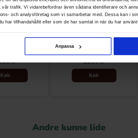
vår trafik. Vi vidarebefordrar även sådana identifierare och anna
nnons- och analysföretag som vi samarbetar med. Dessa kan i sin
har tillhandahållit eller som de har samlat in när du har använt 
Anpassa
ne Stor 340g
Marabou Chokoladebar Mælkechokolade
160g
.90 kr
32.90 kr
Køb
Køb
Andre kunne lide