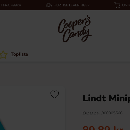
UNI
T FRA 499KR
HURTIGE LEVERINGER
Topliste
Lindt Mini
Kunst nej:
800005568