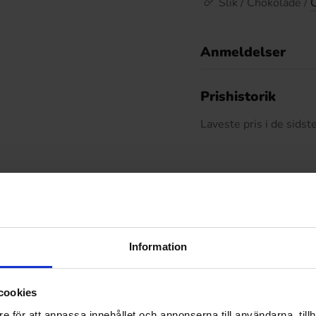
Slik / Chokolade /
Anmeldelser
D
Prishistorik
Laveste pris i de sids
Relaterede produkter
Information
cookies
e för att anpassa innehållet och annonserna till användarna, tillh