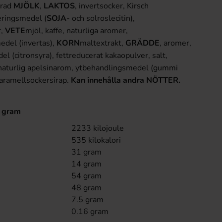
erad
MJÖLK
,
LAKTOS
, invertsocker, Kirsch
eringsmedel (
SOJA
- och solroslecitin),
r,
VETE
mjöl, kaffe, naturliga aromer,
edel (invertas),
KORN
maltextrakt,
GRÄDDE
, aromer,
l (citronsyra), fettreducerat kakaopulver, salt,
, naturlig apelsinarom, ytbehandlingsmedel (gummi
karamellsockersirap.
Kan innehålla andra NÖTTER.
0 gram
2233 kilojoule
535 kilokalori
31 gram
14 gram
54 gram
48 gram
7.5 gram
0.16 gram