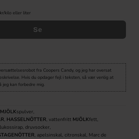
kilo eller liter
Se
oversættelsesrobot fra Coopers Candy, og jeg har oversat
krivelse. Hvis du opdager fejl i teksten, så vær venlig at
 jeg kan forbedre mig.
MJÖLK
spulver,
AR
,
HASSELNÖTTER
, vattenfritt
MJÖLK
fett,
lukossirap, druvsocker,
STAGENÖTTER
, apelsinskal, citronskal, Marc de