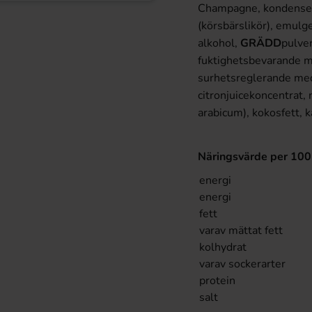
Champagne, kondens
(körsbärslikör), emulg
alkohol,
GRÄDD
pulve
fuktighetsbevarande m
surhetsreglerande mede
citronjuicekoncentrat
arabicum), kokosfett, 
Näringsvärde per 10
energi
energi
fett
varav mättat fett
kolhydrat
varav sockerarter
protein
salt