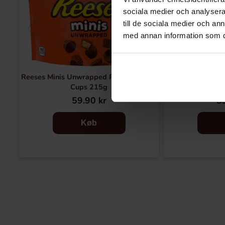
sociala medier och analysera 
till de sociala medier och a
med annan information som du 
Reeses Minis Unwrapped Peanut Butter
Toblero
Cups 215g
59.90 kr
89
Køb