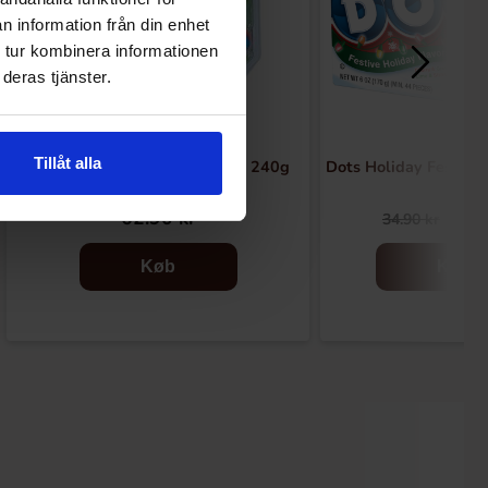
n information från din enhet
 tur kombinera informationen
deras tjänster.
Tillåt alla
Funny Candy Monster Dip Mix 240g
Dots Holiday Festive
62.90 kr
14.
34.90 kr
Køb
Køb