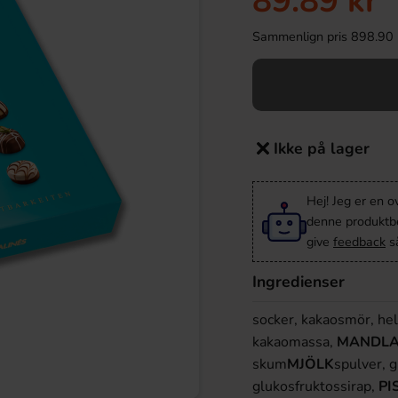
89.89 kr
Sammenlign pris 898.90 kr/
Ikke på lager
Hej! Jeg er en 
denne produktbes
give
feedback
så
Ingredienser
socker, kakaosmör, hel
kakaomassa,
MANDL
skum
MJÖLK
spulver, g
glukosfruktossirap,
PI