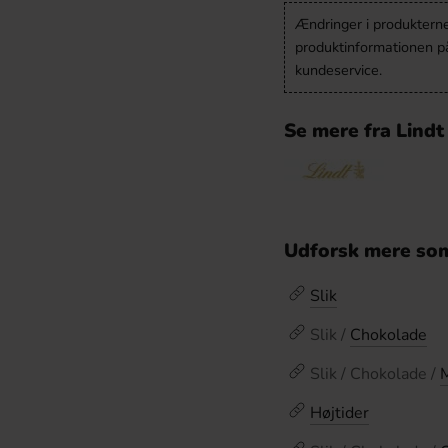
Ændringer i produkternes
produktinformationen p
kundeservice.
Se mere fra Lindt
Udforsk mere som
Slik
Slik /
Chokolade
Slik / Chokolade /
Højtider