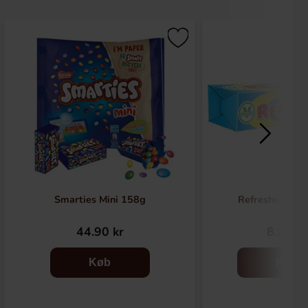
Smarties Mini 158g
Refreshers Sti
44.90 kr
8.90 kr
Køb
Køb