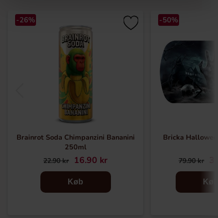
-26%
-50%
Brainrot Soda Chimpanzini Bananini
Bricka Hallowe
250ml
16.90 kr
39
22.90 kr
79.90 kr
Køb
Kø