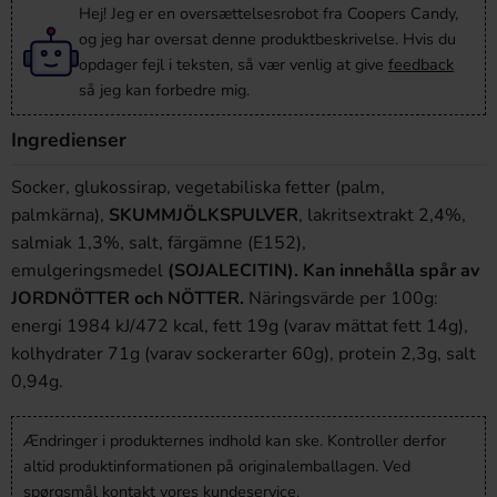
Hej! Jeg er en oversættelsesrobot fra Coopers Candy,
og jeg har oversat denne produktbeskrivelse. Hvis du
opdager fejl i teksten, så vær venlig at give
feedback
så jeg kan forbedre mig.
Ingredienser
Socker, glukossirap, vegetabiliska fetter (palm,
palmkärna),
SKUMMJÖLKSPULVER
, lakritsextrakt 2,4%,
salmiak 1,3%, salt, färgämne (E152),
emulgeringsmedel
(SOJALECITIN). Kan innehålla spår av
JORDNÖTTER och NÖTTER.
Näringsvärde per 100g:
energi 1984 kJ/472 kcal, fett 19g (varav mättat fett 14g),
kolhydrater 71g (varav sockerarter 60g), protein 2,3g, salt
0,94g.
Ændringer i produkternes indhold kan ske. Kontroller derfor
altid produktinformationen på originalemballagen. Ved
spørgsmål kontakt vores kundeservice.