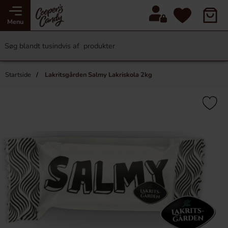
Menu
Startside
Lakritsgården Salmy Lakriskola 2kg