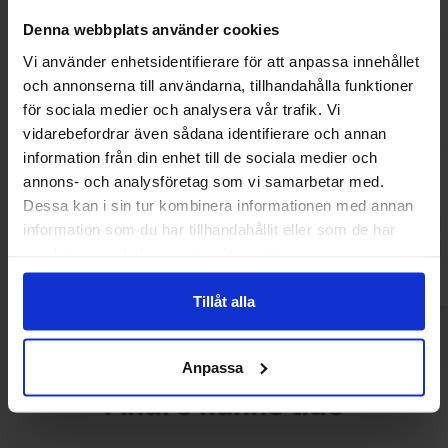
Denna webbplats använder cookies
Vi använder enhetsidentifierare för att anpassa innehållet
och annonserna till användarna, tillhandahålla funktioner
för sociala medier och analysera vår trafik. Vi
vidarebefordrar även sådana identifierare och annan
Bubs Ovaler Banana 2.8kg
Skåne Konfektyr Su
information från din enhet till de sociala medier och
annons- och analysföretag som vi samarbetar med.
249.90 kr
239.90
Dessa kan i sin tur kombinera informationen med annan
information som du har tillhandahållit eller som de har
Køb
Kø
samlat in när du har använt deras tjänster.
Tillåt alla
Anpassa
Andre kunne lide