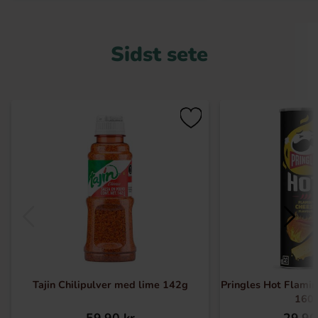
Sidst sete
Tajin Chilipulver med lime 142g
Pringles Hot Flamin
160