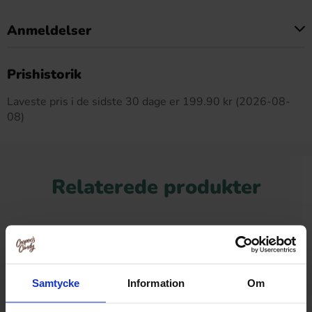
Anmeldelser
Dette produkt har ingen anmeldelser
Prishistorik
Laveste pris i de sidste 30 dage er 199.90 kr (2026-08-
08)
Relaterede produkter
Samtycke
Information
Om