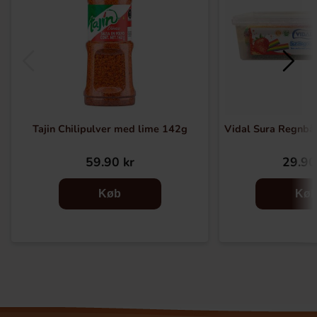
Tajin Chilipulver med lime 142g
Vidal Sura Regnb
59.90 kr
29.90
Køb
Kø