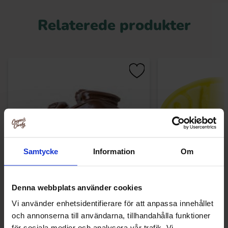
Relaterede produkter
Samtycke
Information
Om
Denna webbplats använder cookies
Chokladgrodor 1,9kg
Bubs Ovaler B
Vi använder enhetsidentifierare för att anpassa innehållet
309.90 kr
249.90
och annonserna till användarna, tillhandahålla funktioner
för sociala medier och analysera vår trafik. Vi