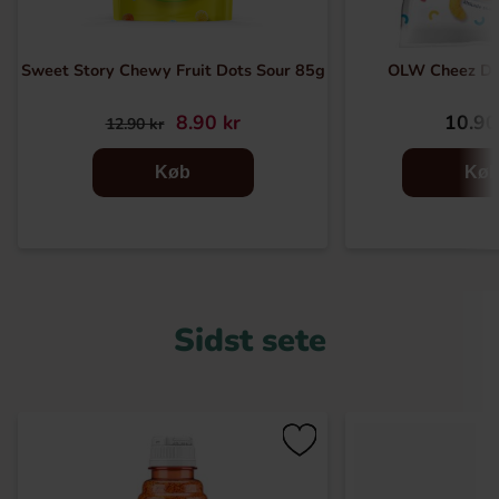
Sweet Story Chewy Fruit Dots Sour 85g
OLW Cheez Do
8.90 kr
10.90
12.90 kr
Køb
Kø
Sidst sete