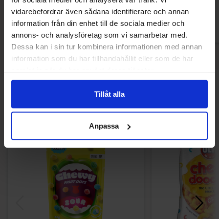
Køb
Kø
vidarebefordrar även sådana identifierare och annan
information från din enhet till de sociala medier och
annons- och analysföretag som vi samarbetar med.
Dessa kan i sin tur kombinera informationen med annan
information som du har tillhandahållit eller som de har
samlat in när du har använt deras tjänster.
Andre kunne lide
Tillåt alla
Anpassa
-31%