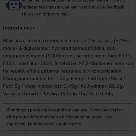
og jeg har oversat denne produktbeskrivelse. Hvis du
opdager fejl i teksten, så vær venlig at give
feedback
så jeg kan forbedre mig.
Ingredienser
Majssirap, socker, palmolja, mindre än 2% av; syra [E296],
mono- & diglycerider, hydrerad bomullsfröolja, salt,
emulgeringsmedel [SOJAlecitin], naturlig arom, färg; E133,
E102. Innehåller SOJA. Innehåller AZO-färgämnen som kan
ha negativ effekt på barns beteende och koncentration.
Näringsinformation: Per 100g. Energi: 1587kJ/379kcal /
Fett: 5g / Varav mättat fett: 3,45g / Kolhydrater: 86,2g /
Varav sockerarter: 58,6g / Protein: 0g / Salt: 0,34g.
Ændringer i produkternes indhold kan ske. Kontroller derfor
altid produktinformationen på originalemballagen. Ved
spørgsmål kontakt vores kundeservice.