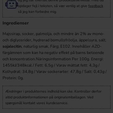
og jeg har oversat denne produktbeskrivelse. Hvis du
opdager fejl i teksten, så vær venlig at give
feedback
så jeg kan forbedre mig.
Ingredienser
Majssirap, socker, palmolja, och mindre än 2% av mono-
och diglycerider, hydrerad bomullsfröolja, äppelsyra, salt,
sojalecitin
, naturlig smak, Färg; E102. Innehåller AZO-
färgämnen som kan ha negativ effekt på barns beteende
och koncentration.Näringsinformation Per 100g. Energi:
1455kJ/348kcal / Fett: 6,5g / Varav mättat fett: 4,3g /
Kolhydrat: 34,8g / Varav sockerarter: 47,8g / Salt: 0,43g /
Protein: 0g.
Ændringer i produkternes indhold kan ske. Kontroller derfor
altid produktinformationen på originalemballagen. Ved
spørgsmål kontakt vores kundeservice.