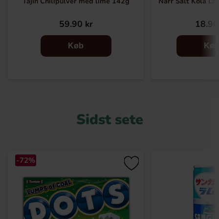
Tajin Chilipulver med lime 142g
Narr Salt Kola La
59.90 kr
18.90
Køb
Kø
Sidst sete
-72%