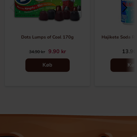
Dots Lumps of Coal 170g
Hajikete Soda 
9.90 kr
13.90
34.90 kr
Køb
Kø