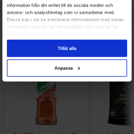
information från din enhet till de sociala medier och
annons- och analysföretag som vi samarbetar med.
Dessa kan i sin tur kombinera informationen med annan
information som du har tillhandahållit eller som de har
samlat in när du har använt deras tjänster.
Andre kunne lide
Tillåt alla
Anpassa