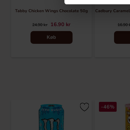
Tabby Chicken Wings Chocolate 50g
Cadbury Caramel
16.90 kr
24.90 kr
16.90 
Køb
-46%