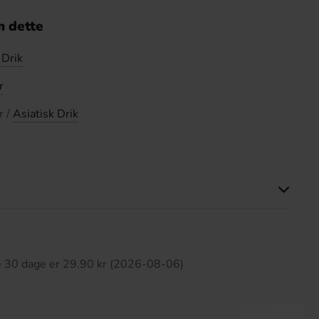
 dette
 Drik
r
r /
Asiatisk Drik
ette produkt har ingen anmeldelser
te 30 dage er 29.90 kr (2026-08-06)