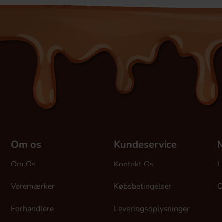
Om os
Kundeservice
M
Om Os
Kontakt Os
L
Varemærker
Købsbetingelser
O
Forhandlere
Leveringsoplysninger