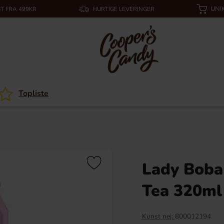
UNI
T FRA 499KR
HURTIGE LEVERINGER
Topliste
Lady Boba
Tea 320ml
Kunst nej:
800012194