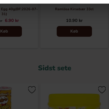
 Egg 40g(BF:2026-07-
Ramlösa Kirsebær 33cl
31)
6.90 kr
10.90 kr
kr
Køb
Køb
Sidst sete