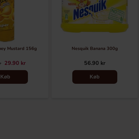
ney Mustard 156g
Nesquik Banana 300g
29.90 kr
56.90 kr
r
Køb
Køb