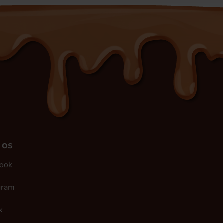
 os
ook
gram
k