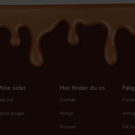
ine sider
Her finder du os
Følg
og ind
Sverige
Faceb
pret bruger
Norge
Insta
Finland
TikTo