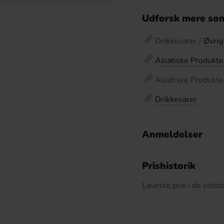
Udforsk mere som
Drikkevarer /
Øvrig
Asiatiske Produkte
Asiatiske Produkte
Drikkevarer
Anmeldelser
D
Prishistorik
Laveste pris i de sids