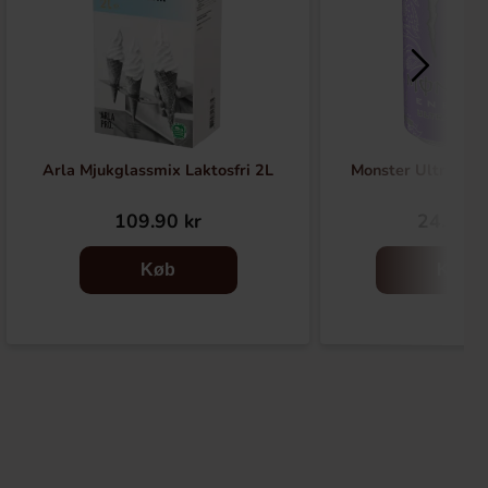
Arla Mjukglassmix Laktosfri 2L
Monster Ultra Vio
109.90 kr
24.90 k
Køb
Køb