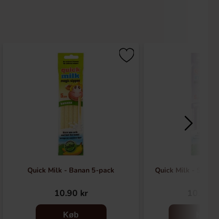
Quick Milk - Banan 5-pack
Quick Milk - Skogs
10.90 kr
10.90 k
Køb
Køb