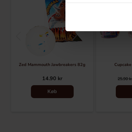
Zed Mammouth Jawbreakers 82g
Cupcake 
14.90 kr
25.90 k
Køb