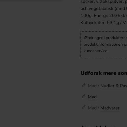
socker, vitlökspulver,
och vegetabilisk (med 
100g. Energi: 2035kJ/48
Kolhydrater: 63,1g / V
Ændringer i produkternes
produktinformationen p
kundeservice.
Udforsk mere som
Mad /
Nudler & Pas
Mad
Mad /
Madvarer