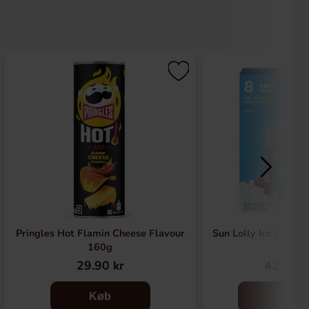
Pringles Hot Flamin Cheese Flavour
Sun Lolly Ice Lollies
160g
29.90 kr
42.90 k
Køb
Køb