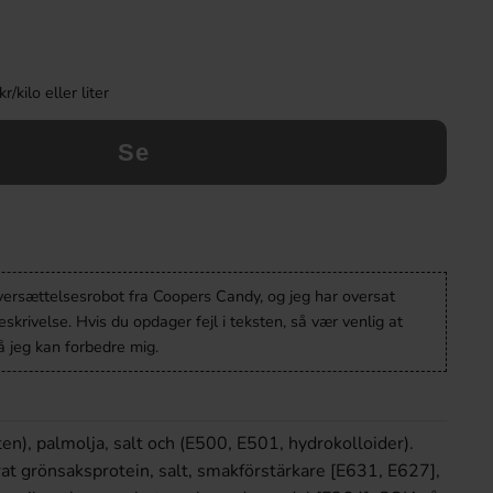
kilo eller liter
Se
oversættelsesrobot fra Coopers Candy, og jeg har oversat
krivelse. Hvis du opdager fejl i teksten, så vær venlig at
 jeg kan forbedre mig.
en), palmolja, salt och (E500, E501, hydrokolloider).
t grönsaksprotein, salt, smakförstärkare [E631, E627],