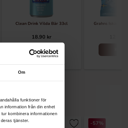
Clean Drink Vilda Bär 33cl
Grahns Iskalla Fi
18.90 kr
12.90 k
Køb
Køb
Om
andahålla funktioner för
n information från din enhet
 tur kombinera informationen
deras tjänster.
-57%