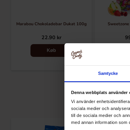
Marabou Chokoladebar Dukat 100g
Sweetzone 
22.90 kr
99
Køb
Samtycke
Denna webbplats använder 
Vi använder enhetsidentifierar
sociala medier och analysera 
till de sociala medier och a
med annan information som du 
-35%