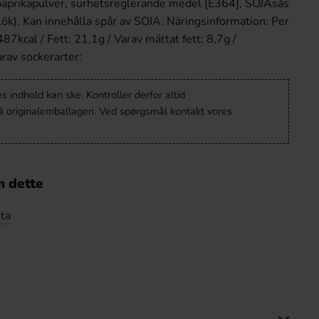
 paprikapulver, surhetsreglerande medel [E364], SOJAsås
lök). Kan innehålla spår av SOJA. Näringsinformation: Per
7kcal / Fett: 21,1g / Varav mättat fett: 8,7g /
arav sockerarter:
 indhold kan ske. Kontroller derfor altid
å originalemballagen. Ved spørgsmål kontakt vores
 dette
ta