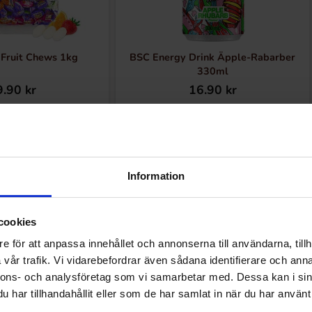
Fruit Chews 1kg
BSC Energy Drink Äpple-Rabarber
330ml
.90 kr
16.90 kr
Køb
Køb
Information
cookies
Andre kunne lide
e för att anpassa innehållet och annonserna till användarna, tillh
vår trafik. Vi vidarebefordrar även sådana identifierare och anna
nnons- och analysföretag som vi samarbetar med. Dessa kan i sin
har tillhandahållit eller som de har samlat in när du har använt 