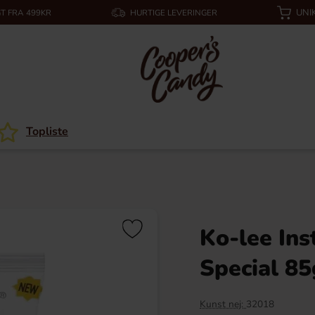
UNI
T FRA 499KR
HURTIGE LEVERINGER
Topliste
Ko-lee Ins
Special 85
Kunst nej:
32018