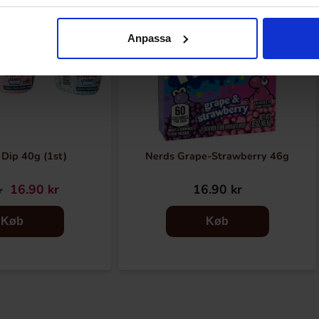
Anpassa
Dip 40g (1st)
Nerds Grape-Strawberry 46g
16.90 kr
16.90 kr
r
Køb
Køb