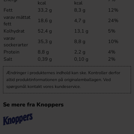
kcal
kcal
Fett
33,2 g
8,3 g
12%
varav mättat
18,6 g
4,7 g
24%
fett
Kolhydrat
52,4 g
13,1 g
5%
varav
35,3 g
8,8 g
10%
sockerarter
Protein
8,8 g
2,2 g
4%
Salt
0,39 g
0,10 g
2%
Ændringer i produkternes indhold kan ske. Kontroller derfor
altid produktinformationen på originalemballagen. Ved
spørgsmål kontakt vores kundeservice.
Se mere fra Knoppers