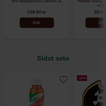
Arla Mjukglassmix Laktosfri 2L
Monster Energy H
473m
109.90 kr
59.90
Køb
Kø
Sidst sete
-50%