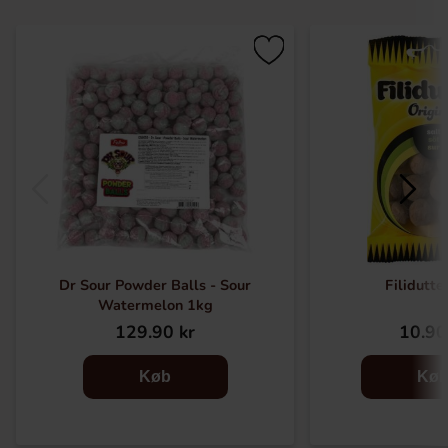
Dr Sour Powder Balls - Sour
Filidutte
Watermelon 1kg
129.90 kr
10.90
Køb
Kø