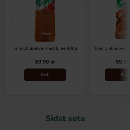
Tajin Chilipulver med Lime 400g
Tajin Chilipulver
89.90 kr
59.90
Køb
Kø
Sidst sete