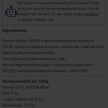
Hej! Jeg er en oversættelsesrobot fra Coopers Candy,
og jeg har oversat denne produktbeskrivelse. Hvis du
opdager fejl i teksten, så vær venlig at give
feedback
så jeg kan forbedre mig.
Ingredienser
Socker/Sukker (35%), majskorn/majskerner/maiskorn
(31%), glukossirap/glukosesirup, smör/smør, maltodextrin,
kokosolja/kokosolie/kokosolje,
torrmjölkvassle/tørmælkevalle, salt,
emuleringsmedel/emulgator (sojalecitin/sojalecithin
(E322)), karmellsmak/karamellaroma, GMO FREE
Näringsinnehåll per 100g
Energi 1625.1kJ/388.4kcal
Fett 9.3g
- varav mättat fett 5.7g
Kolhydrater 73.6g