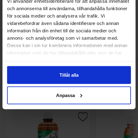
Vi använder enhetsidentifierare för att anpassa innehållet
och annonserna till användarna, tillhandahålla funktioner
MAZE Popcorn Cinema Butter 3-pack
American Bakery 
240g
White Coo
för sociala medier och analysera vår trafik. Vi
29.90 kr
30.90
vidarebefordrar även sådana identifierare och annan
information från din enhet till de sociala medier och
Køb
Kø
annons- och analysföretag som vi samarbetar med.
Dessa kan i sin tur kombinera informationen med annan
information som du har tillhandahållit eller som de har
samlat in när du har använt deras tjänster.
Tillåt alla
Andre kunne lide
Anpassa