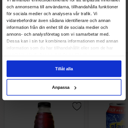
Brainrot Soda Chimpanzini Bananini
BSC Energy Drink 
och annonserna till användarna, tillhandahålla funktioner
250ml
330m
för sociala medier och analysera vår trafik. Vi
16.90 kr
16.90
22.90 kr
vidarebefordrar även sådana identifierare och annan
information från din enhet till de sociala medier och
Køb
Kø
annons- och analysföretag som vi samarbetar med.
Dessa kan i sin tur kombinera informationen med annan
information som du har tillhandahållit eller som de har
samlat in när du har använt deras tjänster.
Tillåt alla
Andre kunne lide
Anpassa