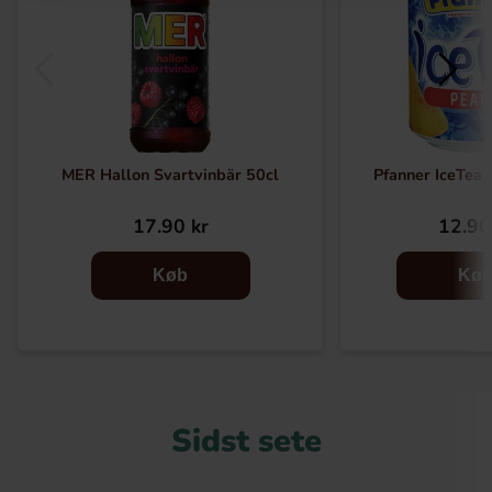
MER Hallon Svartvinbär 50cl
Pfanner IceTea 
17.90 kr
12.90
Køb
Kø
Sidst sete