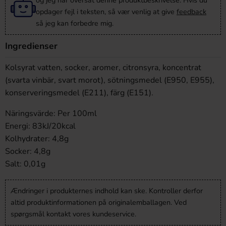
og jeg har oversat denne produktbeskrivelse. Hvis du
opdager fejl i teksten, så vær venlig at give
feedback
så jeg kan forbedre mig.
Ingredienser
Kolsyrat vatten, socker, aromer, citronsyra, koncentrat
(svarta vinbär, svart morot), sötningsmedel (E950, E955),
konserveringsmedel (E211), färg (E151).
Näringsvärde: Per 100ml
Energi: 83kJ/20kcal
Kolhydrater: 4,8g
Socker: 4,8g
Salt: 0,01g
Ændringer i produkternes indhold kan ske. Kontroller derfor
altid produktinformationen på originalemballagen. Ved
spørgsmål kontakt vores kundeservice.