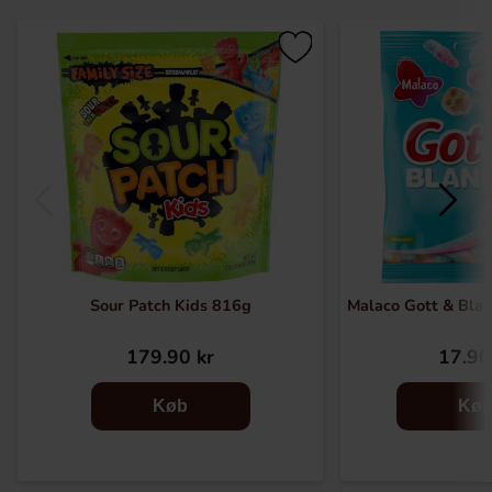
Sour Patch Kids 816g
Malaco Gott & Blan
179.90 kr
17.90
Køb
Kø