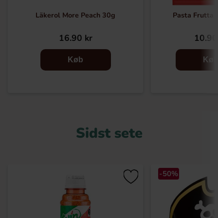
Läkerol More Peach 30g
Pasta Frutta 
16.90 kr
10.90
Køb
Kø
Sidst sete
-50%