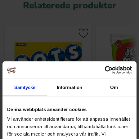
Relaterede produkter
Samtycke
Information
Om
Tootsie Dots 184g
Jake Jelly Mania S
Denna webbplats använder cookies
1kg
Vi använder enhetsidentifierare för att anpassa innehållet
30.90 kr
139.90
och annonserna till användarna, tillhandahålla funktioner
för sociala medier och analysera vår trafik. Vi
Køb
Kø