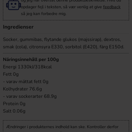
og jeg har oversat denne produktbeskrivelse. Hvis du
opdager fejl i teksten, så vær venlig at give
feedback
så jeg kan forbedre mig.
Ingredienser
Socker, gummibas, flytande glukos (majssirap), dextros,
smak (cola), citronsyra E330, sorbitol (E420), färg E150d.
Näringsinnehåll per 100g
Energi 1330kJ/318kcal
Fett 0g
- varav mättat fett 0g
Kolhydrater 76.6g
- varav sockerarter 68.9g
Protein 0g
Salt 0.06g
Ændringer i produkternes indhold kan ske. Kontroller derfor