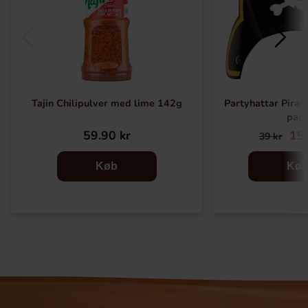
Tajin Chilipulver med lime 142g
Partyhattar Pirat 
pac
59.90 kr
19.
39 kr
Køb
Kø