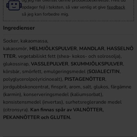
og jeg har oversat denne produktbeskrivelse. Hvis du
opdager fejl i teksten, så vær venlig at give
feedback
så jeg kan forbedre mig.
Ingredienser
Socker, kakaomassa,
kakaosmör,
HELMJÖLKSPULVER
,
MANDLAR
,
HASSELNÖ
TTER
, vegetabiliskt fett (shea- kokos- och solrosolja),
glukossirap,
VASSLEPULVER
,
SKUMMJÖLKSPULVER
,
körsbär, smörfett, emulgeringsmedel (
SOJALECITIN
,
polyglycerolpolyricinoealt),
PISTAGENÖTTER
,
jordgubbskoncentrat, finsprit, arom, salt, glukos, färgämne
(karmin), konserveringsmedel (kaliumsorbat),
konsistensmedel (invertas), surhetsreglerande medel
(citronsyra).
Kan finnas spår av VALNÖTTER,
PEKANNÖTTER och GLUTEN.