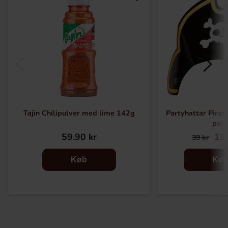
Tajin Chilipulver med lime 142g
Partyhattar Pirat 
pac
59.90 kr
19.
39 kr
Køb
Kø