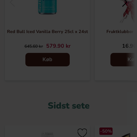
Red Bull Iced Vanilla Berry 25cl x 24st
Fruktklubbor 
579.90 kr
16.90
645.60 kr
Køb
Kø
Sidst sete
-50%