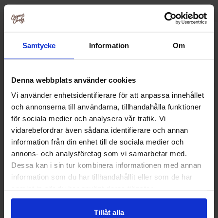
Relaterede produkter
Samtycke
Information
Om
Denna webbplats använder cookies
Vi använder enhetsidentifierare för att anpassa innehållet
och annonserna till användarna, tillhandahålla funktioner
för sociala medier och analysera vår trafik. Vi
vidarebefordrar även sådana identifierare och annan
information från din enhet till de sociala medier och
annons- och analysföretag som vi samarbetar med.
Dessa kan i sin tur kombinera informationen med annan
information som du har tillhandahållit eller som de har
samlat in när du har använt deras tjänster.
Reeses Peanut Butter Thins Milk
Reeses Peanut But
Chocolate 87g
90g
Tillåt alla