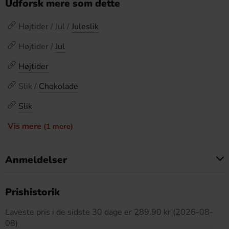
Udforsk mere som dette
Højtider / Jul /
Juleslik
Højtider /
Jul
Højtider
Slik /
Chokolade
Slik
Vis mere
(1 mere)
Anmeldelser
Dette produkt har ingen anmeldelser
Prishistorik
Laveste pris i de sidste 30 dage er 289.90 kr (2026-08-
08)