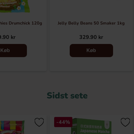
hies Drumchick 120g
Jelly Belly Beans 50 Smaker 1kg
.90 kr
329.90 kr
Køb
Køb
Sidst sete
-44%