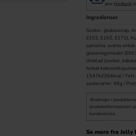
give
feedback
så
Ingredienser
Socker, glukossirap, m
E153, E162, E171), fr
spirulina, svarta vinbä
glaseringsmedel (E901
choklad (socker, kakao
torkat kokosnötspulver
1547kJ/364kcal / Fett: 
sockerarter: 66g / Prot
Ændringer i produkternes
produktinformationen p
kundeservice.
Se mere fra Jelly 