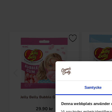
Samtycke
Jelly Belly Bubble Gum 70g
Jelly Belly 
Denna webbplats använder 
29.90 kr
29
Vi använder enhetsidentifierar