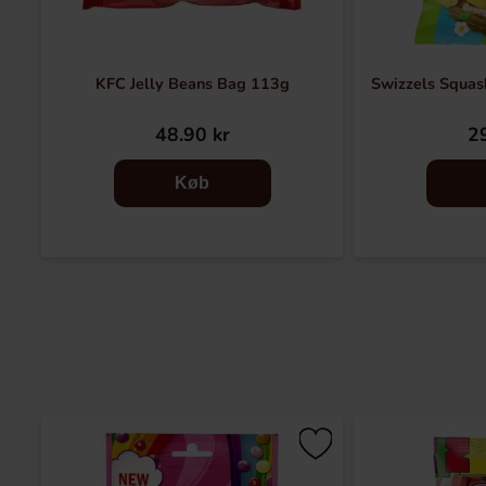
KFC Jelly Beans Bag 113g
Swizzels Squas
48.90 kr
29
Køb