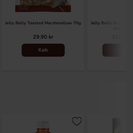
Jelly Belly Toasted Marshmallow 70g
Jelly Belly Beanbooz
7th Editio
29.90 kr
119.90 
Køb
Køb