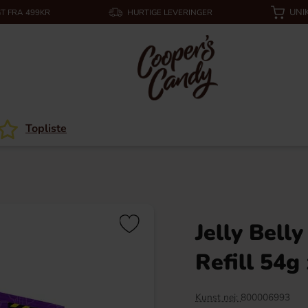
UNI
T FRA 499KR
HURTIGE LEVERINGER
Topliste
Jelly Bell
Refill 54g 
Kunst nej:
800006993