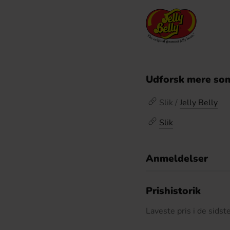
Udforsk mere som
Slik /
Jelly Belly
Slik
Anmeldelser
D
Prishistorik
Laveste pris i de sids