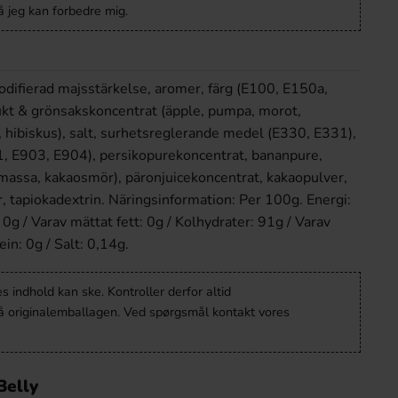
 jeg kan forbedre mig.
odifierad majsstärkelse, aromer, färg (E100, E150a,
ukt & grönsakskoncentrat (äpple, pumpa, morot,
r, hibiskus), salt, surhetsreglerande medel (E330, E331),
, E903, E904), persikopurekoncentrat, bananpure,
massa, kakaosmör), päronjuicekoncentrat, kakaopulver,
, tapiokadextrin. Näringsinformation: Per 100g. Energi:
0g / Varav mättat fett: 0g / Kolhydrater: 91g / Varav
ein: 0g / Salt: 0,14g.
 indhold kan ske. Kontroller derfor altid
å originalemballagen. Ved spørgsmål kontakt vores
Belly