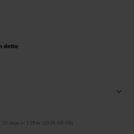
 dette
ette produkt har ingen anmeldelser
te 30 dage er 139 kr (2026-08-08)