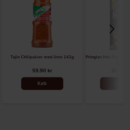
Tajin Chilipulver med lime 142g
Pringles Hot Flamin C
160g
59.90 kr
29.90 k
Køb
Køb