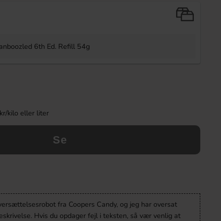
eanboozled 6th Ed. Refill 54g
kilo eller liter
Se
oversættelsesrobot fra Coopers Candy, og jeg har oversat
krivelse. Hvis du opdager fejl i teksten, så vær venlig at