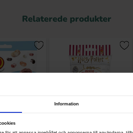
Relaterede produkter
Information
Ice Cream Mix 70g
Harry Potter Bertie Botts Beans 54g
cookies
.90 kr
39.90 kr
e för att anpassa innehållet och annonserna till användarna, tillh