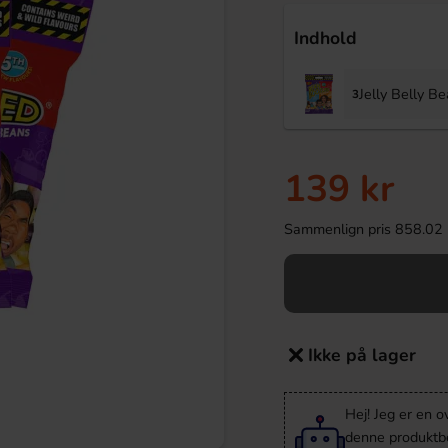
Indhold
Jelly Belly B
3
139 kr
Sammenlign pris 858.02 kr/
Ikke på lager
Hej! Jeg er en 
denne produktbes