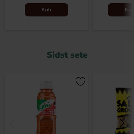
Køb
Kø
Sidst sete