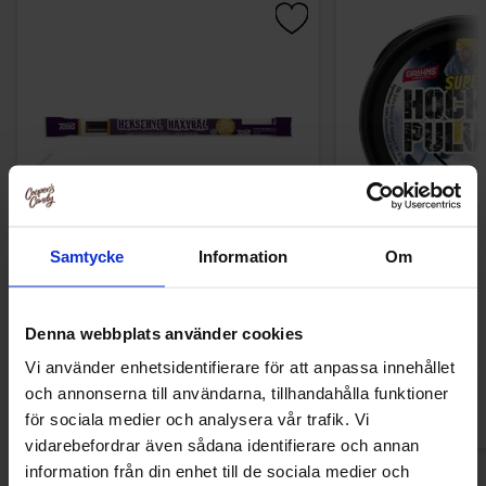
Samtycke
Information
Om
Toms Pingvinstång Häxvrål 27g
Hockeypulver S
6.90 kr
8.90 
Denna webbplats använder cookies
Vi använder enhetsidentifierare för att anpassa innehållet
Køb
Kø
och annonserna till användarna, tillhandahålla funktioner
för sociala medier och analysera vår trafik. Vi
vidarebefordrar även sådana identifierare och annan
information från din enhet till de sociala medier och