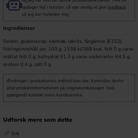
og jeg har oversat denne produktbeskrivelse. Hvis du
opdager fejl i teksten, så vær venlig at give
feedback
så jeg kan forbedre mig.
Ingredienser
Socker, glukossirap, salmiak, lakrits, färgämne (E153).
Näringsinnehåll per 100 g: 1538 kJ/368 kcal, fett 0 g varav
mättat fett 0 g, kolhydrat 91,3 g varav sockerarter 64,5 g,
protein 0,4 g, salt 0 g.
Ændringer i produkternes indhold kan ske. Kontroller derfor
altid produktinformationen på originalemballagen. Ved
spørgsmål kontakt vores kundeservice.
Udforsk mere som dette
Slik