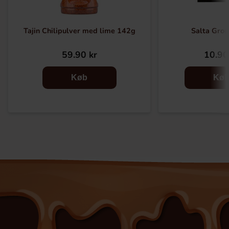
Tajin Chilipulver med lime 142g
Salta Grod
59.90 kr
10.90
Køb
Kø