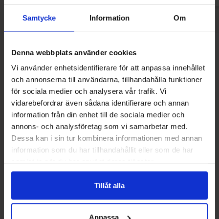
Samtycke
Information
Om
Andre kunne lide
Denna webbplats använder cookies
Vi använder enhetsidentifierare för att anpassa innehållet
och annonserna till användarna, tillhandahålla funktioner
för sociala medier och analysera vår trafik. Vi
vidarebefordrar även sådana identifierare och annan
information från din enhet till de sociala medier och
annons- och analysföretag som vi samarbetar med.
Dessa kan i sin tur kombinera informationen med annan
information som du har tillhandahållit eller som de har
samlat in när du har använt deras tjänster.
Tillåt alla
Zed Mammouth Jawbreakers 82g
Arla Mjukglassmix
Anpassa