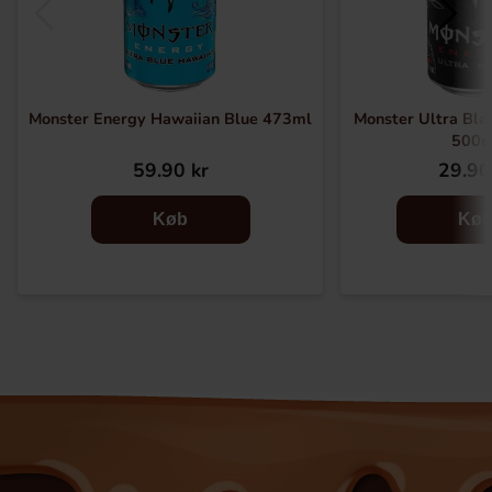
Monster Energy Hawaiian Blue 473ml
Monster Ultra Bla
500m
59.90 kr
29.90
Køb
Kø