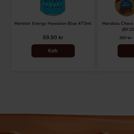
Monster Energy Hawaiian Blue 473ml
Marabou Choco
(BF:2
59.90 kr
267 kr
Køb