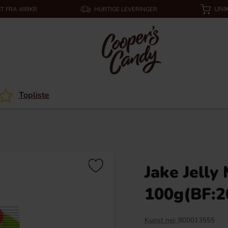
UNI
T FRA 499KR
HURTIGE LEVERINGER
Topliste
Jake Jelly
100g(BF:2
Kunst nej:
800013555