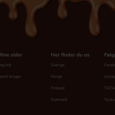
ine sider
Her finder du os
Følg
og ind
Sverige
Faceb
pret bruger
Norge
Insta
Finland
TikTo
Danmark
Youtu