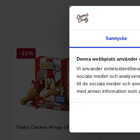
Samtycke
-32%
-59%
Denna webbplats använder 
Vi använder enhetsidentifierar
sociala medier och analysera 
till de sociala medier och a
med annan information som du 
Tabby Chicken Wings Chocolate 50g
Cadbury Caramel