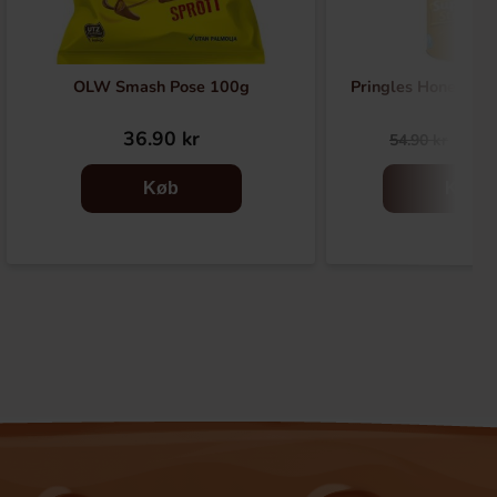
OLW Smash Pose 100g
Pringles Honey Mu
36.90 kr
29.
54.90 kr
Køb
Køb