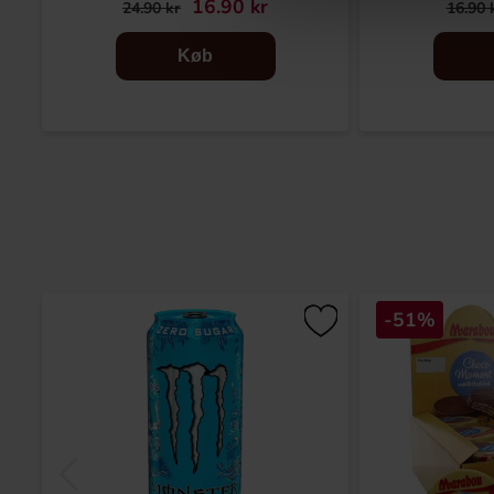
16.90 kr
24.90 kr
16.90 
Køb
-51%