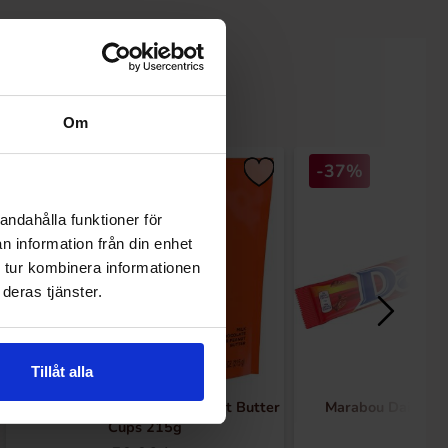
Om
-37%
andahålla funktioner för
n information från din enhet
 tur kombinera informationen
deras tjänster.
Tillåt alla
Reeses Minis Unwrapped Peanut Butter
Marabou Daim Du
Cups 215g