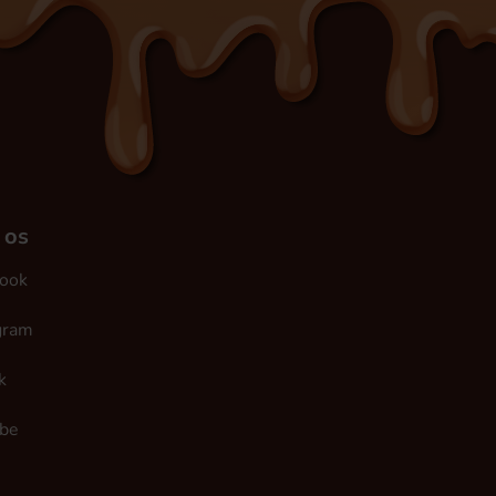
 os
ook
gram
k
be