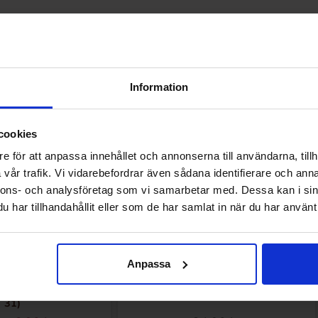
Andre kunne lide
Information
cookies
e för att anpassa innehållet och annonserna till användarna, tillh
vår trafik. Vi vidarebefordrar även sådana identifierare och anna
nnons- och analysföretag som vi samarbetar med. Dessa kan i sin
har tillhandahållit eller som de har samlat in när du har använt 
Anpassa
 Egg 40g(BF:2026-07-
M&Ms Honey Roasted Peanut 49g
31)