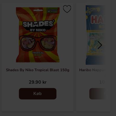
Shades By Niko Tropical Blast 150g
Haribo Nappar Blå H
80g
29.90 kr
10.90 k
Køb
Køb