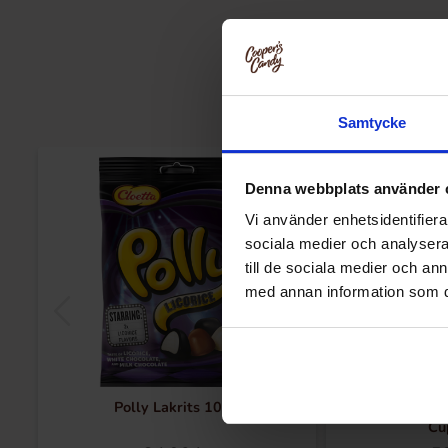
Samtycke
Denna webbplats använder 
Vi använder enhetsidentifierar
sociala medier och analysera 
till de sociala medier och a
med annan information som du 
Polly Lakrits 100g
Reeses Minis Un
Cu