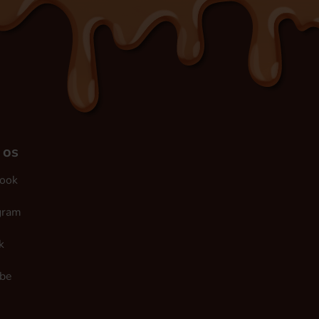
 os
ook
gram
k
be