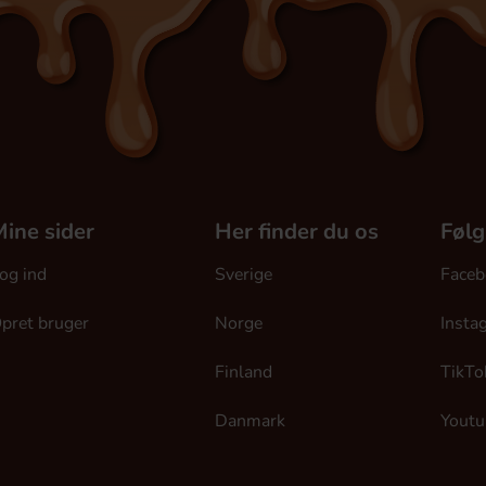
ine sider
Her finder du os
Følg
og ind
Sverige
Faceb
pret bruger
Norge
Insta
Finland
TikTo
Danmark
Youtu