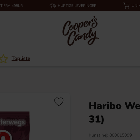
UNI
T FRA 499KR
HURTIGE LEVERINGER
Topliste
Haribo We
31)
Kunst nej:
800015099