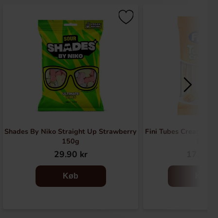
Shades By Niko Straight Up Strawberry
Fini Tubes Creamy M
150g
80g
29.90 kr
17.90 k
Køb
Køb