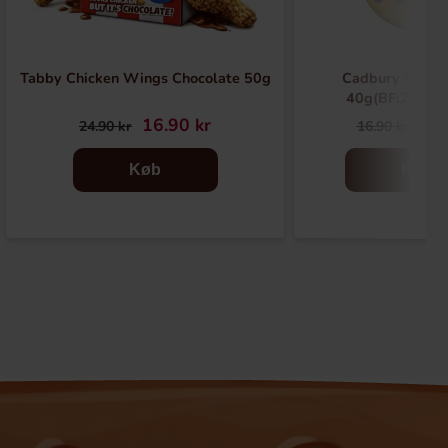
Tabby Chicken Wings Chocolate 50g
Cadbury Caram
40g(BF:2026-
16.90 kr
6.9
24.90 kr
16.90 kr
Køb
Køb