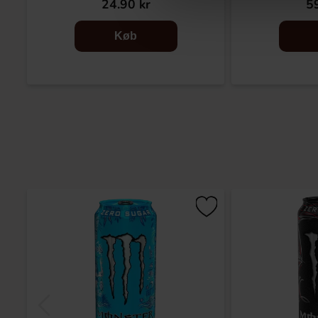
24.90 kr
59
Køb