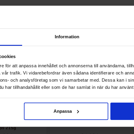
Andre kunne lide
Information
cookies
e för att anpassa innehållet och annonserna till användarna, tillh
vår trafik. Vi vidarebefordrar även sådana identifierare och anna
nnons- och analysföretag som vi samarbetar med. Dessa kan i sin
har tillhandahållit eller som de har samlat in när du har använt 
Anpassa
wrapped Peanut Butter
M&Ms Honey Roasted Peanut 49g
ps 215g