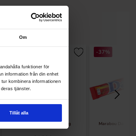
Om
-37%
andahålla funktioner för
n information från din enhet
 tur kombinera informationen
deras tjänster.
Tillåt alla
Polly Ahlgrens Bilar 100g
Marabou Daim Du