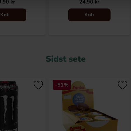
.90 kr
24.90 kr
Køb
Køb
Sidst sete
-51%