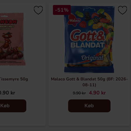
-51%
Tissemyre 50g
Malaco Gott & Blandat 50g (BF: 2026-
08-11)
.90 kr
4.90 kr
9.90 kr
Køb
Køb