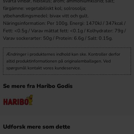
svarta vinbär, hibiskus; arom; ammoniumklorid; salt;
färgämne: vegetabiliskt kol; solrosolja;
ytbehandlingsmedel: bivax vitt och gult.
Näringsinformation: Per 100g. Energi: 1470kJ / 347kcal /
Fett: <0.5g / Varav mättat fett: <0.1g / Kolhydrater: 79g /
Varav sockerarter: 50g / Protein: 6.6g / Salt: 0.15g.
Ændringer i produkternes indhold kan ske. Kontroller derfor
altid produktinformationen på originalemballagen. Ved
spørgsmål kontakt vores kundeservice.
Se mere fra Haribo Godis
Udforsk mere som dette