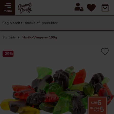
Menu
Startside
Haribo Vampyrer 100g
-29%
6
KØB
5
BETALE
FOR