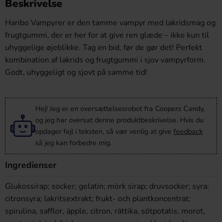
Beskrivelse
Haribo Vampyrer er den tamme vampyr med lakridsmag og
frugtgummi, der er her for at give ren glæde – ikke kun til
uhyggelige øjeblikke. Tag en bid, før de gør det! Perfekt
kombination af lakrids og frugtgummi i sjov vampyrform.
Godt, uhyggeligt og sjovt på samme tid!
Hej! Jeg er en oversættelsesrobot fra Coopers Candy,
og jeg har oversat denne produktbeskrivelse. Hvis du
opdager fejl i teksten, så vær venlig at give
feedback
så jeg kan forbedre mig.
Ingredienser
Glukossirap; socker; gelatin; mörk sirap; druvsocker; syra:
citronsyra; lakritsextrakt; frukt- och plantkoncentrat:
spirulina, safflor, äpple, citron, rättika, sötpotatis, morot,