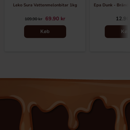
Leko Sura Vattenmelonbitar 1kg
Epa Dunk - Brän
69.90 kr
12.90
109.90 kr
Køb
Kø