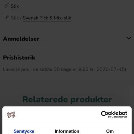
Slik
Slik /
Svensk Pick & Mix-slik
Anmeldelser
Dette produkt har ingen anmeldelser
Prishistorik
Laveste pris i de sidste 30 dage er 9.90 kr (2026-07-15)
Relaterede produkter
-36%
Samtycke
Information
Om