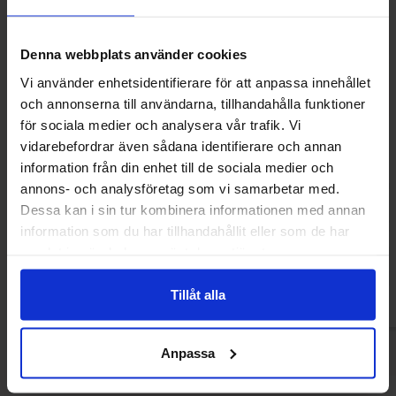
Denna webbplats använder cookies
Vi använder enhetsidentifierare för att anpassa innehållet
och annonserna till användarna, tillhandahålla funktioner
för sociala medier och analysera vår trafik. Vi
vidarebefordrar även sådana identifierare och annan
information från din enhet till de sociala medier och
Haribo Persikor 100g
Jordgubbe Sku
annons- och analysföretag som vi samarbetar med.
Dessa kan i sin tur kombinera informationen med annan
8.90 kr
13.90
13.90 kr
information som du har tillhandahållit eller som de har
samlat in när du har använt deras tjänster.
Køb
Kø
Tillåt alla
Anpassa