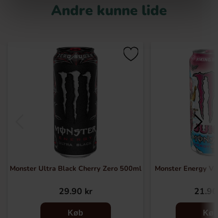
Andre kunne lide
Monster Ultra Black Cherry Zero 500ml
Monster Energy Vik
29.90 kr
21.90
Køb
Kø