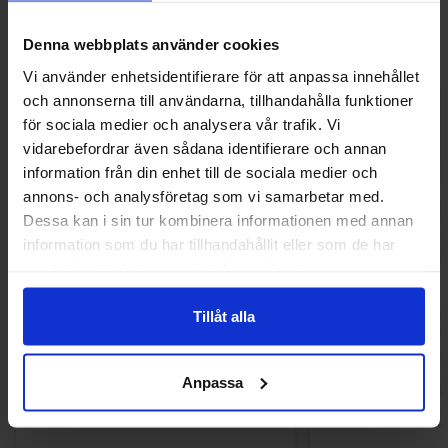
Denna webbplats använder cookies
-59%
Vi använder enhetsidentifierare för att anpassa innehållet
och annonserna till användarna, tillhandahålla funktioner
för sociala medier och analysera vår trafik. Vi
vidarebefordrar även sådana identifierare och annan
information från din enhet till de sociala medier och
annons- och analysföretag som vi samarbetar med.
Dessa kan i sin tur kombinera informationen med annan
information som du har tillhandahållit eller som de har
samlat in när du har använt deras tjänster.
M&Ms Honey Roasted Peanut 49g
Cadbury Car
Tillåt alla
40g(BF:202
24.90 kr
6
16.90 kr
Anpassa
Køb
Kø