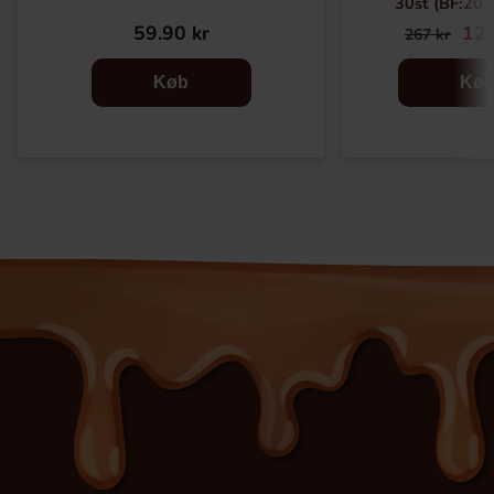
30st (BF:20
59.90 kr
129
267 kr
Køb
Kø