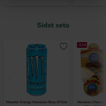
Sidst sete
-51%
Monster Energy Hawaiian Blue 473ml
Marabou Choco M