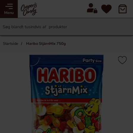
Menu
Startside
Haribo StjärnMix 750g