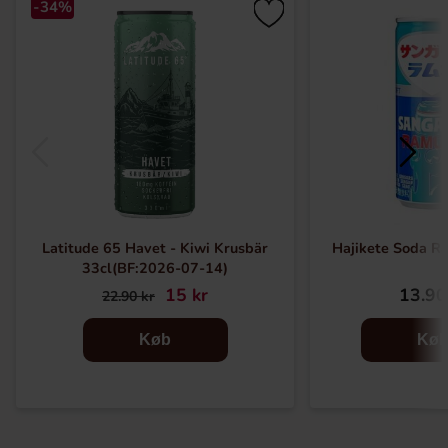
-34%
Latitude 65 Havet - Kiwi Krusbär
Hajikete Soda 
33cl(BF:2026-07-14)
15 kr
13.90
22.90 kr
Køb
Kø