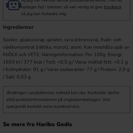
og jeg har oversat denne produktbeskrivelse. Hvis du
opdager fejl i teksten, så vær venlig at give
feedback
så jeg kan forbedre mig.
Ingredienser
Socker, glukossirap, gelatin, syra (citronsyra), frukt- och
växtkoncentrat (rättika, morot), arom. Kan innehålla spår av
MJÖLK och VETE. Näringsinformation: Per 100g. Energi:
1603 kJ / 377 kcal / Fett: <0,5 g / Varav mättat fett: <0,1 g
/ Kolhydrater: 91 g / Varav sockerarter: 77 g / Protein: 2,9 g
/ Salt: 0,03 g.
Ændringer i produkternes indhold kan ske. Kontroller derfor
altid produktinformationen på originalemballagen. Ved
spørgsmål kontakt vores kundeservice.
Se mere fra Haribo Godis