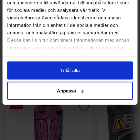
och annonserna till användarna, tillhandahålla funktioner
för sociala medier och analysera vår trafik. Vi
149.90 kr
109.90
vidarebefordrar även sådana identifierare och annan
information från din enhet till de sociala medier och
Køb
Kø
annons- och analysföretag som vi samarbetar med.
Dessa kan i sin tur kombinera informationen med annan
information som du har tillhandahållit eller som de har
samlat in när du har använt deras tjänster.
Tillåt alla
Andre kunne lide
Anpassa
-31%