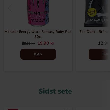
Monster Energy Ultra Fantasy Ruby Red
Epa Dunk - Brän
50cl
19.90 kr
12.90
28.90 kr
Køb
Kø
Sidst sete