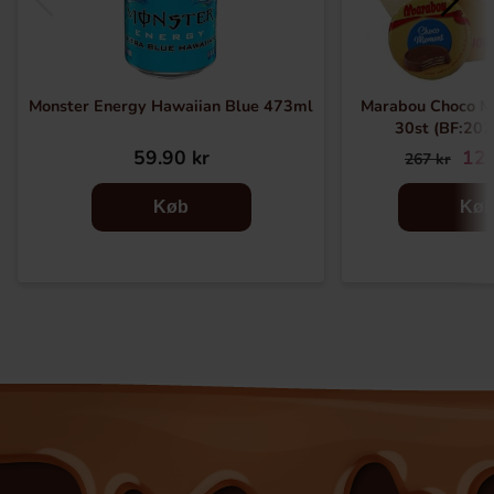
Monster Energy Hawaiian Blue 473ml
Marabou Choco M
30st (BF:20
59.90 kr
129
267 kr
Køb
Kø