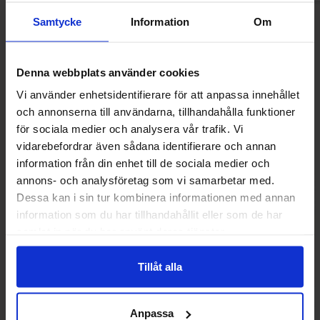
Samtycke
Information
Om
Andre kunne lide
Denna webbplats använder cookies
Vi använder enhetsidentifierare för att anpassa innehållet
och annonserna till användarna, tillhandahålla funktioner
för sociala medier och analysera vår trafik. Vi
-59%
vidarebefordrar även sådana identifierare och annan
information från din enhet till de sociala medier och
annons- och analysföretag som vi samarbetar med.
Dessa kan i sin tur kombinera informationen med annan
information som du har tillhandahållit eller som de har
samlat in när du har använt deras tjänster.
Tillåt alla
Cadbury Caramel Egg 40g(BF:2026-07-
Goldfish Crackers
Anpassa
31)