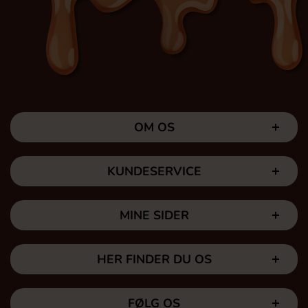
OM OS
KUNDESERVICE
MINE SIDER
HER FINDER DU OS
FØLG OS