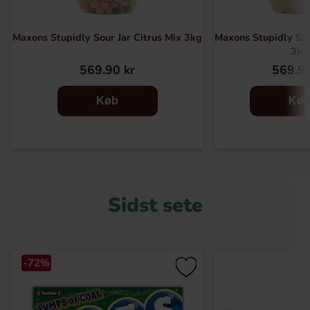
Maxons Stupidly Sour Jar Citrus Mix 3kg
Maxons Stupidly Sou
3kg
569.90 kr
569.90
Køb
Kø
Sidst sete
-72%