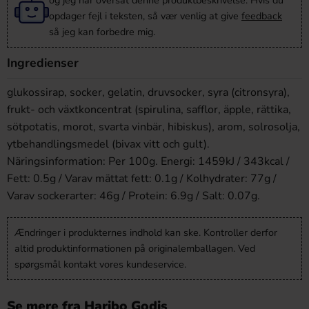
og jeg har oversat denne produktbeskrivelse. Hvis du
opdager fejl i teksten, så vær venlig at give
feedback
så jeg kan forbedre mig.
Ingredienser
glukossirap, socker, gelatin, druvsocker, syra (citronsyra),
frukt- och växtkoncentrat (spirulina, safflor, äpple, rättika,
sötpotatis, morot, svarta vinbär, hibiskus), arom, solrosolja,
ytbehandlingsmedel (bivax vitt och gult).
Näringsinformation: Per 100g. Energi: 1459kJ / 343kcal /
Fett: 0.5g / Varav mättat fett: 0.1g / Kolhydrater: 77g /
Varav sockerarter: 46g / Protein: 6.9g / Salt: 0.07g.
Ændringer i produkternes indhold kan ske. Kontroller derfor
altid produktinformationen på originalemballagen. Ved
spørgsmål kontakt vores kundeservice.
Se mere fra Haribo Godis