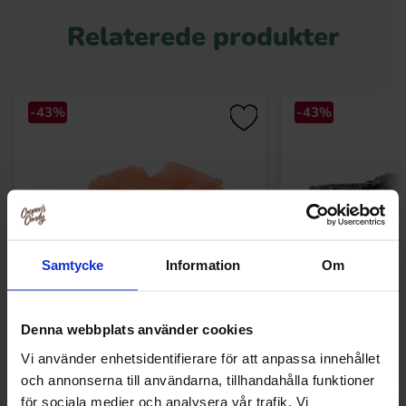
Relaterede produkter
-43%
-43%
Samtycke
Information
Om
Denna webbplats använder cookies
Malaco Vattenmeloner 100g
Malaco Salt 
Vi använder enhetsidentifierare för att anpassa innehållet
7.90 kr
7
13.90 kr
13.90 kr
och annonserna till användarna, tillhandahålla funktioner
för sociala medier och analysera vår trafik. Vi