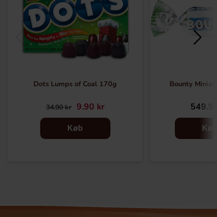
Dots Lumps of Coal 170g
Bounty Miniat
9.90 kr
549.90
34.90 kr
Køb
Kø