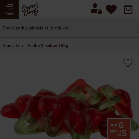
Menu
Startside
Haribo Kirsebær 100g
6
KØB
5
BETALE
FOR