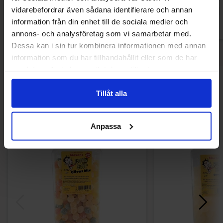
Køb
Kø
vidarebefordrar även sådana identifierare och annan
information från din enhet till de sociala medier och
annons- och analysföretag som vi samarbetar med.
Dessa kan i sin tur kombinera informationen med annan
information som du har tillhandahållit eller som de har
samlat in när du har använt deras tjänster.
Andre kunne lide
Tillåt alla
Anpassa