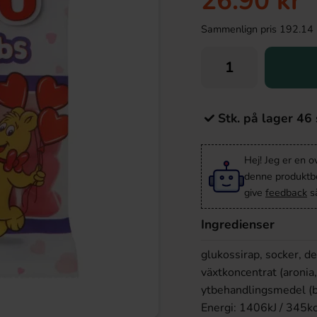
26.90 kr
Sammenlign pris 192.14 kr/
Stk. på lager 46 
Hej! Jeg er en 
denne produktbes
give
feedback
så
Ingredienser
glukossirap, socker, dex
växtkoncentrat (aronia,
ytbehandlingsmedel (bi
Energi: 1406kJ / 345kca