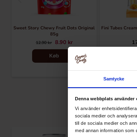
Sweet Story Chewy Fruit Dots Original
Fini Tubes Crea
85g
8.90 kr
17
12.90 kr
Køb
Samtycke
Denna webbplats använder 
Vi använder enhetsidentifierar
sociala medier och analysera 
till de sociala medier och a
med annan information som du 
-30%