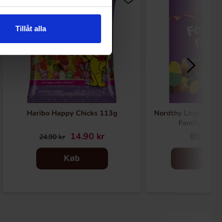
Tillåt alla
Haribo Happy Chicks 113g
Nordthy Licorice a
Family Mix 
14.90 kr
89.90 k
24.90 kr
Køb
Køb