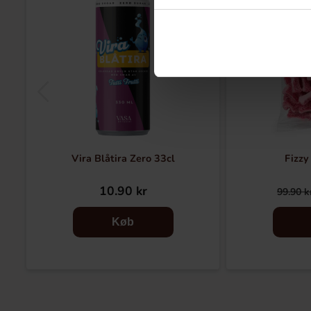
Vira Blåtira Zero 33cl
Fizzy
10.90 kr
99.90 k
Køb