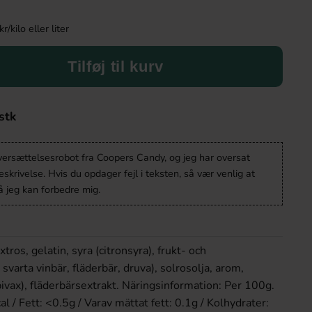
kilo eller liter
Tilføj til kurv
stk
oversættelsesrobot fra Coopers Candy, og jeg har oversat
krivelse. Hvis du opdager fejl i teksten, så vær venlig at
 jeg kan forbedre mig.
tros, gelatin, syra (citronsyra), frukt- och
 svarta vinbär, fläderbär, druva), solrosolja, arom,
vax), fläderbärsextrakt. Näringsinformation: Per 100g.
l / Fett: <0.5g / Varav mättat fett: 0.1g / Kolhydrater: