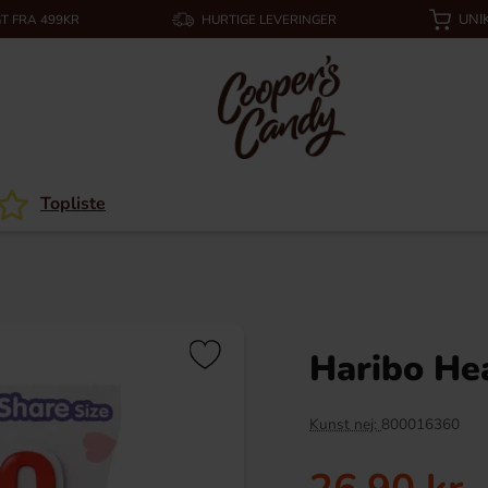
UNI
T FRA 499KR
HURTIGE LEVERINGER
Topliste
Haribo He
Kunst nej:
800016360