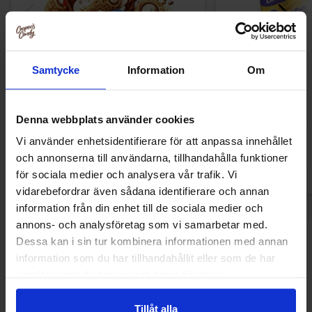
Samtycke
Information
Om
Tabby Chicken Wings Chocolate 50g
Cadbury Car
40g(BF:202
16.90 kr
6
24.90 kr
16.90 kr
Denna webbplats använder cookies
Vi använder enhetsidentifierare för att anpassa innehållet
Køb
Kø
och annonserna till användarna, tillhandahålla funktioner
för sociala medier och analysera vår trafik. Vi
vidarebefordrar även sådana identifierare och annan
information från din enhet till de sociala medier och
annons- och analysföretag som vi samarbetar med.
Dessa kan i sin tur kombinera informationen med annan
Sidst sete
information som du har tillhandahållit eller som de har
samlat in när du har använt deras tjänster.
-51%
Tillåt alla