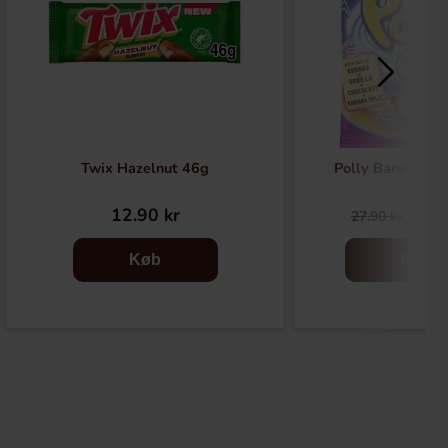
Twix Hazelnut 46g
Polly Banana Sp
12.90 kr
22.
27.90 kr
Køb
Køb