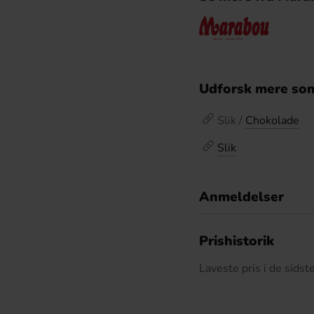
Udforsk mere som
Slik /
Chokolade
Slik
Anmeldelser
D
Prishistorik
Laveste pris i de sids