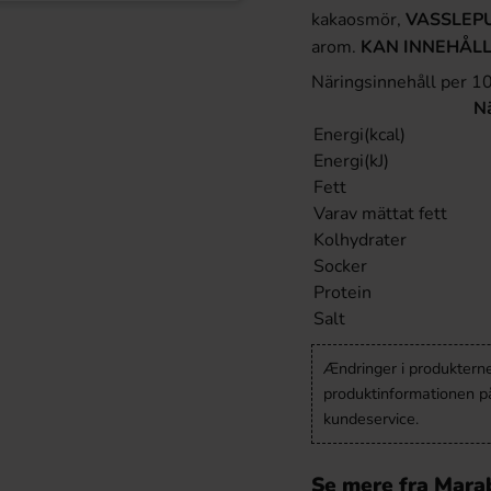
kakaosmör,
VASSLEP
arom.
KAN INNEHÅLL
Näringsinnehåll per 1
N
Energi(kcal)
Energi(kJ)
Fett
Varav mättat fett
Kolhydrater
Socker
Protein
Salt
Ændringer i produkternes
produktinformationen p
kundeservice.
Se mere fra Mara