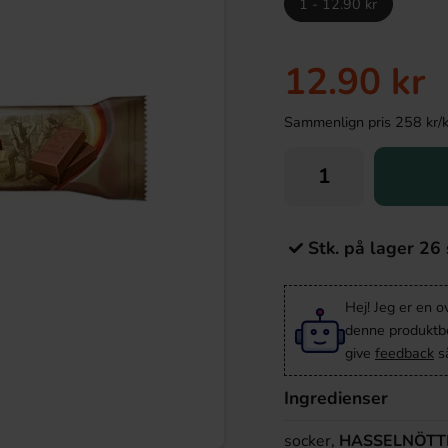
1 - 12.90 kr
12.90 kr
Sammenlign pris 258 kr/kil
Stk. på lager 26 
Hej! Jeg er en 
denne produktbes
give
feedback
så
Ingredienser
socker,
HASSELNÖTT