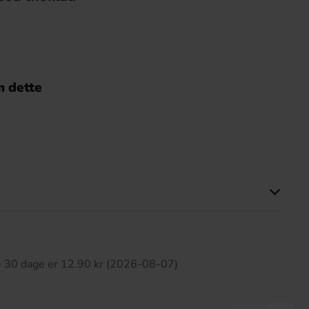
 dette
ette produkt har ingen anmeldelser
te 30 dage er 12.90 kr (2026-08-07)