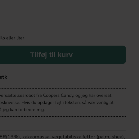
o eller liter
Tilføj til kurv
stk
oversættelsesrobot fra Coopers Candy, og jeg har oversat
krivelse. Hvis du opdager fejl i teksten, så vær venlig at
 jeg kan forbedre mig.
ER
(19%), kakaomassa, vegetabiliska fetter (palm, shea),