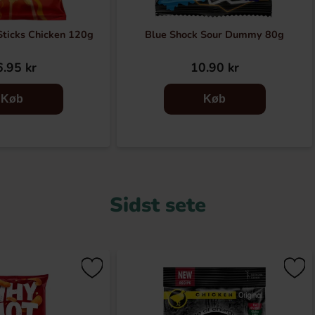
Sticks Chicken 120g
Blue Shock Sour Dummy 80g
.95 kr
10.90 kr
Køb
Køb
Sidst sete