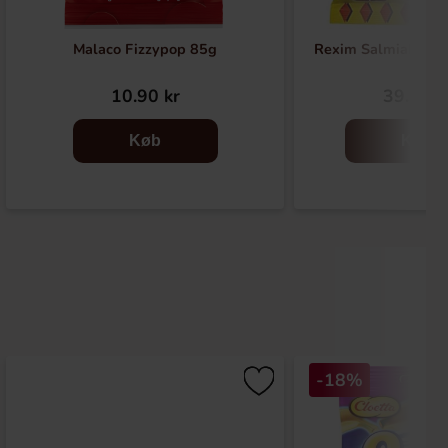
Malaco Fizzypop 85g
Rexim Salmiak-Past
10.90 kr
39.90 k
Køb
Køb
-18%