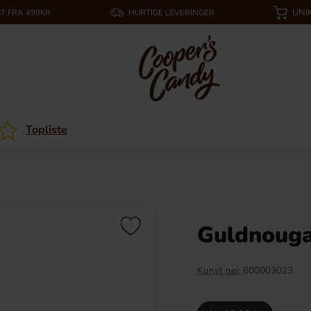
UNI
T FRA 499KR
HURTIGE LEVERINGER
Topliste
Guldnouga
Kunst nej:
800003023