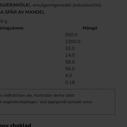
ULVER
(
MJÖLK
), emulgeringsmedel (solroslecitin),
A SPÅR AV MANDEL
00 g
äringsämne
Mängd
550.0
2300.0
33.0
14.0
56.0
55.0
4.0
0.18
 indhold kan ske. Kontroller derfor altid
å originalemballagen. Ved spørgsmål kontakt vores
bou choklad