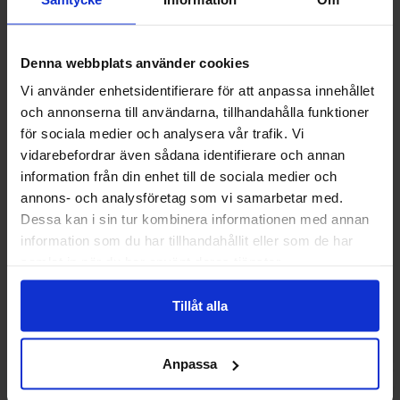
Andre kunne lide
Denna webbplats använder cookies
Vi använder enhetsidentifierare för att anpassa innehållet
Ny!
och annonserna till användarna, tillhandahålla funktioner
för sociala medier och analysera vår trafik. Vi
vidarebefordrar även sådana identifierare och annan
information från din enhet till de sociala medier och
annons- och analysföretag som vi samarbetar med.
Dessa kan i sin tur kombinera informationen med annan
information som du har tillhandahållit eller som de har
samlat in när du har använt deras tjänster.
Tillåt alla
Monster Energy Juice Voodoo Grape
Monster Energy Ul
473ml
473m
62.90 kr
52.90
Anpassa