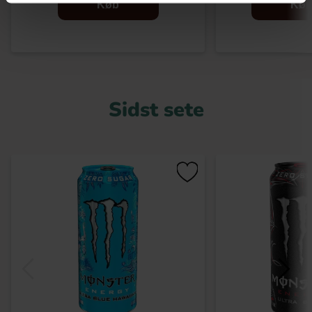
Køb
Kø
Sidst sete