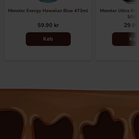
Monster Energy Hawaiian Blue 473ml
Monster Ultra Bla
500m
59.90 kr
29.90
Køb
Kø