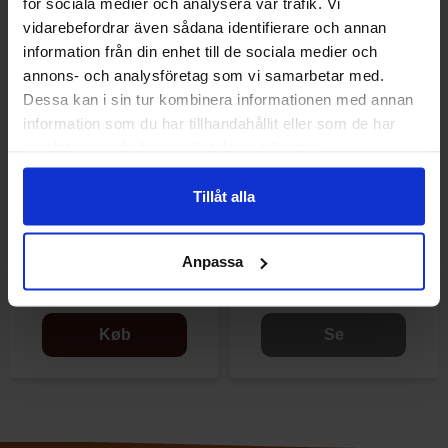
för sociala medier och analysera vår trafik. Vi
vidarebefordrar även sådana identifierare och annan
information från din enhet till de sociala medier och
annons- och analysföretag som vi samarbetar med.
Dessa kan i sin tur kombinera informationen med annan
information som du har tillhandahållit eller som de har
samlat in när du har använt deras tjänster.
Tillåt alla
Fini Dino Eggs Bubblegum
Rubio Fried Egg Potatischips
200st
115g
Anpassa
279.90 kr
36.90 kr
Køb
Se