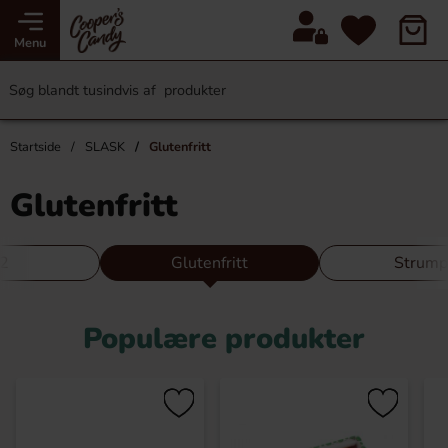
Menu
Startside
SLASK
Glutenfritt
Glutenfritt
2
Glutenfritt
Strump
Populære produkter