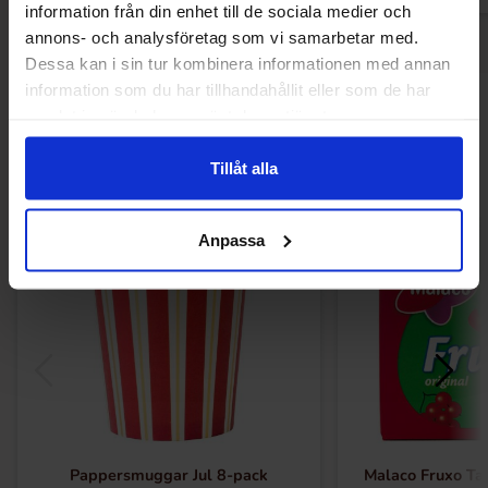
information från din enhet till de sociala medier och
annons- och analysföretag som vi samarbetar med.
Dessa kan i sin tur kombinera informationen med annan
information som du har tillhandahållit eller som de har
Andre kunne lide
samlat in när du har använt deras tjänster.
Tillåt alla
-50%
Anpassa
Pappersmuggar Jul 8-pack
Malaco Fruxo Ta