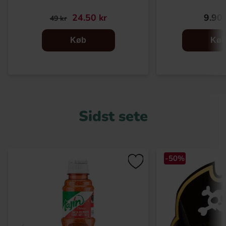
24.50 kr
9.90 
49 kr
Køb
Kø
Sidst sete
-50%