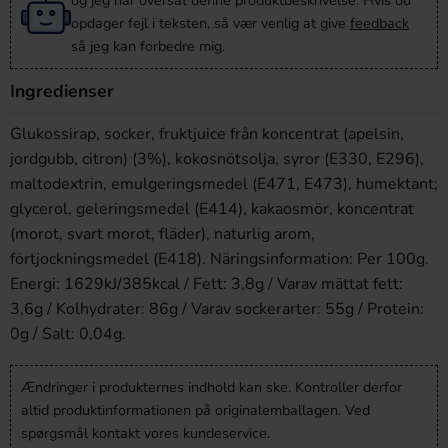
og jeg har oversat denne produktbeskrivelse. Hvis du
opdager fejl i teksten, så vær venlig at give
feedback
så jeg kan forbedre mig.
Ingredienser
Glukossirap, socker, fruktjuice från koncentrat (apelsin,
jordgubb, citron) (3%), kokosnötsolja, syror (E330, E296),
maltodextrin, emulgeringsmedel (E471, E473), humektant;
glycerol, geleringsmedel (E414), kakaosmör, koncentrat
(morot, svart morot, fläder), naturlig arom,
förtjockningsmedel (E418). Näringsinformation: Per 100g.
Energi: 1629kJ/385kcal / Fett: 3,8g / Varav mättat fett:
3,6g / Kolhydrater: 86g / Varav sockerarter: 55g / Protein:
0g / Salt: 0,04g.
Ændringer i produkternes indhold kan ske. Kontroller derfor
altid produktinformationen på originalemballagen. Ved
spørgsmål kontakt vores kundeservice.