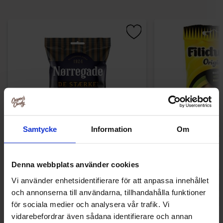
Samtycke
Information
Om
Norregade Blandade Starka 85g
Filidutte
Denna webbplats använder cookies
16.90 kr
10.90
Vi använder enhetsidentifierare för att anpassa innehållet
och annonserna till användarna, tillhandahålla funktioner
Køb
Kø
för sociala medier och analysera vår trafik. Vi
vidarebefordrar även sådana identifierare och annan