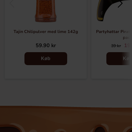
Tajin Chilipulver med lime 142g
Partyhattar Pirat 
pac
59.90 kr
19.
39 kr
Køb
Kø