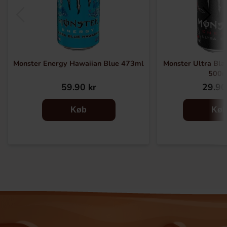
Monster Energy Hawaiian Blue 473ml
Monster Ultra Bla
500m
59.90 kr
29.90
Køb
Kø