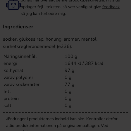
og jeg har oversat denne produktbeskrivelse. Hvis du
opdager fejl i teksten, så vær venlig at give
feedback
så jeg kan forbedre mig.
Ingredienser
socker, glukossirap, honung, aromer, mentol,
surhetsreglerandemedel (e336).
Näringsinnehåll
100 g
energi
1644 kJ / 387 kcal
kolhydrat
97 g
varav polyoler
0 g
varav sockerarter
77 g
fett
0 g
protein
0 g
salt
0 g
Ændringer i produkternes indhold kan ske. Kontroller derfor
altid produktinformationen på originalemballagen. Ved