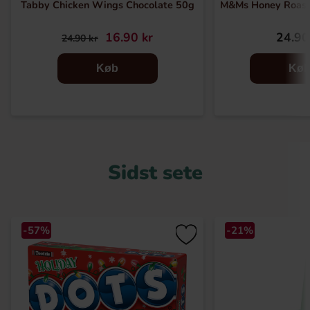
Tabby Chicken Wings Chocolate 50g
M&Ms Honey Roast
16.90 kr
24.90
24.90 kr
Køb
Kø
Sidst sete
-57%
-21%