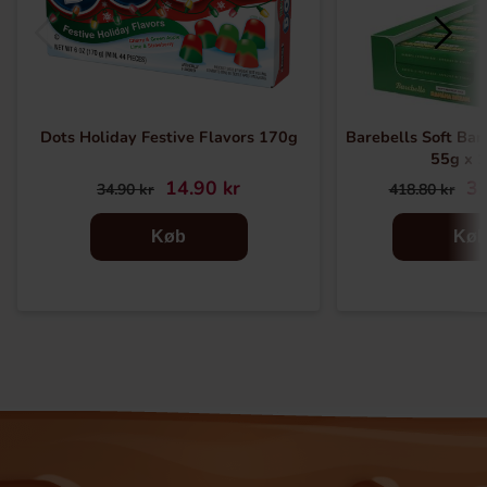
Dots Holiday Festive Flavors 170g
Barebells Soft Ba
55g x 1
14.90 kr
32
34.90 kr
418.80 kr
Køb
Kø