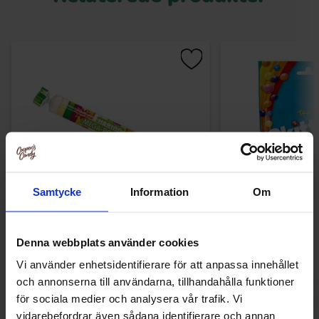
Samtycke
Information
Om
Haribo Mega Roulette Sour 45g
Skittles Trop
Denna webbplats använder cookies
6.90 kr
26.90
Vi använder enhetsidentifierare för att anpassa innehållet
och annonserna till användarna, tillhandahålla funktioner
Køb
Kø
för sociala medier och analysera vår trafik. Vi
vidarebefordrar även sådana identifierare och annan