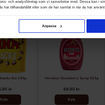
Andre kunne lide
nnons- och analysföretag som vi samarbetar med. Dessa kan i sin
har tillhandahållit eller som de har samlat in när du har använt 
Anpassa
 Snacks Gul 150g
Hersheys Strawberry Syrup 623g
.90 kr
69.90 kr
Køb
Køb