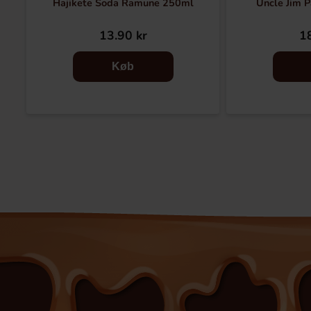
Hajikete Soda Ramune 250ml
Uncle Jim 
13.90 kr
18
Køb