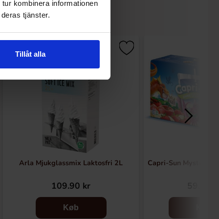
 tur kombinera informationen
deras tjänster.
Tillåt alla
Arla Mjukglassmix Laktosfri 2L
Capri-Sun Mystic Dr
109.90 kr
59.90 k
Køb
Køb