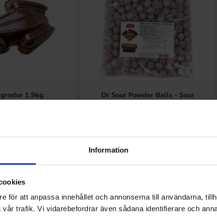
grodor 1,9kg
Dr Sour Powder Balls - Sour
Watermelon 1kg
9.90 kr
129.90 kr
Køb
Køb
Information
cookies
e för att anpassa innehållet och annonserna till användarna, tillh
vår trafik. Vi vidarebefordrar även sådana identifierare och anna