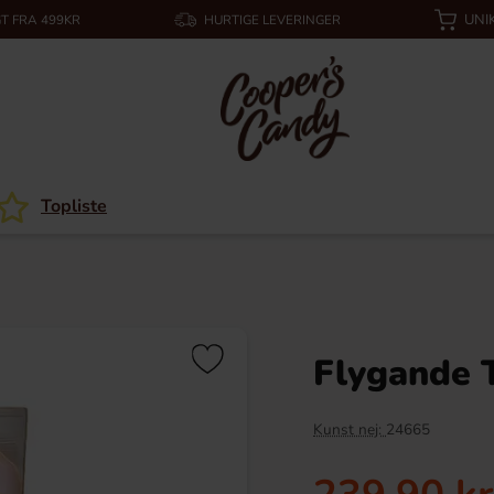
UNI
T FRA 499KR
HURTIGE LEVERINGER
Topliste
Flygande 
Kunst nej:
24665