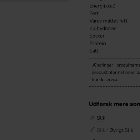
Energi(kcal)
Fett
Varav mättat fett
Kolhydrater
Socker
Protein
Salt
Ændringer i produkternes
produktinformationen p
kundeservice.
Udforsk mere som
Slik
Slik /
Øvrigt Slik