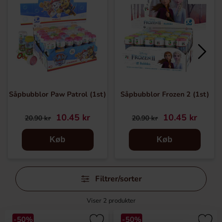
Såpbubblor Paw Patrol (1st)
Såpbubblor Frozen 2 (1st)
10.45 kr
10.45 kr
20.90 kr
20.90 kr
Køb
Køb
Spring
Filtrer/sorter
filtre
over
Viser
2
produkter
-50%
-50%