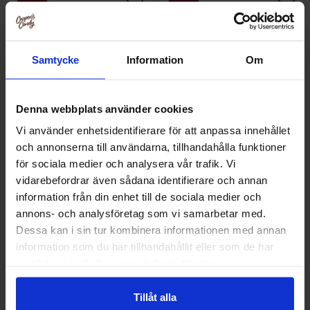
Samtycke
Information
Om
Denna webbplats använder cookies
Vi använder enhetsidentifierare för att anpassa innehållet
och annonserna till användarna, tillhandahålla funktioner
Såpbubblor Frozen 2 (1st)
Såpbubblor Paw Patrol (1st)
för sociala medier och analysera vår trafik. Vi
vidarebefordrar även sådana identifierare och annan
information från din enhet till de sociala medier och
10.45 kr
10.45 kr
annons- och analysföretag som vi samarbetar med.
20.90 kr
20.90 kr
Dessa kan i sin tur kombinera informationen med annan
Køb
Køb
information som du har tillhandahållit eller som de har
samlat in när du har använt deras tjänster.
Tillåt alla