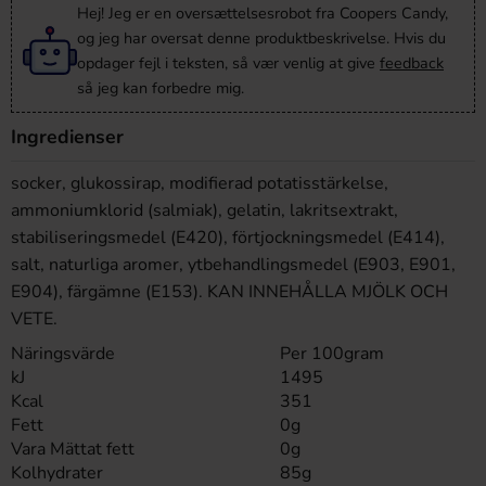
Hej! Jeg er en oversættelsesrobot fra Coopers Candy,
og jeg har oversat denne produktbeskrivelse. Hvis du
opdager fejl i teksten, så vær venlig at give
feedback
så jeg kan forbedre mig.
Ingredienser
socker, glukossirap, modifierad potatisstärkelse,
ammoniumklorid (salmiak), gelatin, lakritsextrakt,
stabiliseringsmedel (E420), förtjockningsmedel (E414),
salt, naturliga aromer, ytbehandlingsmedel (E903, E901,
E904), färgämne (E153). KAN INNEHÅLLA MJÖLK OCH
VETE.
Näringsvärde
Per 100gram
kJ
1495
Kcal
351
Fett
0g
Vara Mättat fett
0g
Kolhydrater
85g