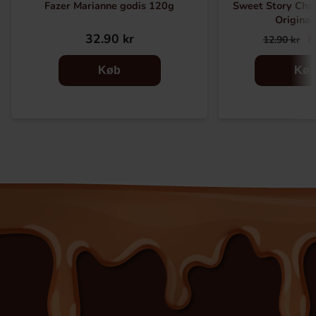
Fazer Marianne godis 120g
Sweet Story Chew
Original
32.90 kr
8
12.90 kr
Køb
Kø