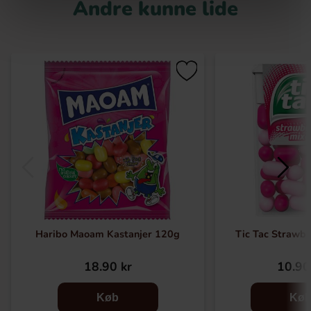
Andre kunne lide
Haribo Maoam Kastanjer 120g
Tic Tac Strawbe
18.90 kr
10.90
Køb
Kø