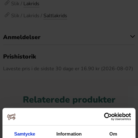
Slik /
Lakrids
Slik / Lakrids /
Saltlakrids
Anmeldelser
Dette produkt har ingen anmeldelser
Prishistorik
Laveste pris i de sidste 30 dage er 16.90 kr (2026-08-07)
Relaterede produkter
Samtycke
Information
Om