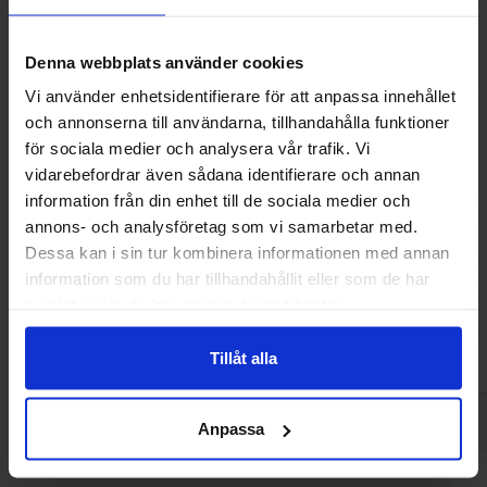
Denna webbplats använder cookies
Vi använder enhetsidentifierare för att anpassa innehållet
och annonserna till användarna, tillhandahålla funktioner
för sociala medier och analysera vår trafik. Vi
vidarebefordrar även sådana identifierare och annan
information från din enhet till de sociala medier och
Norregade Banan Ugglor 85g
Rexim Salmiak-Pa
annons- och analysföretag som vi samarbetar med.
Dessa kan i sin tur kombinera informationen med annan
16.90 kr
39.90
information som du har tillhandahållit eller som de har
samlat in när du har använt deras tjänster.
Køb
Kø
Tillåt alla
Anpassa