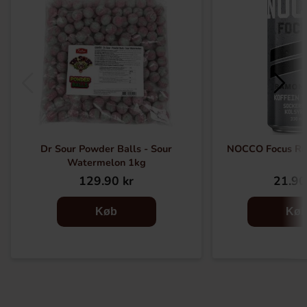
Dr Sour Powder Balls - Sour
NOCCO Focus Ra
Watermelon 1kg
129.90 kr
21.90
Køb
Kø