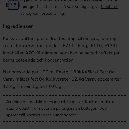
og jeg har oversat denne produktbeskrivelse. Hvis du
opdager fejl i teksten, så vær venlig at give
feedback
så jeg kan forbedre mig.
Ingredienser
Kolsyrat vatten, glukosfruktossirap, citronsyra, naturlig
arom, Konserveringsmedel: [E211], Färg; [E110, E129].
Innehåller AZO-färgämnen som kan ha negativ effekt på
barns beteende och koncentration.
Näringsvärde per 100 ml Energi 189kJ/45kcal Fett 0g
Varav mättat fett 0g Kolhydrater 12,4g Varav sockerarter
12,4g Protein 0g Salt 0,03g
Ændringer i produkternes indhold kan ske. Kontroller derfor
altid produktinformationen på originalemballagen. Ved
spørgsmål kontakt vores kundeservice.