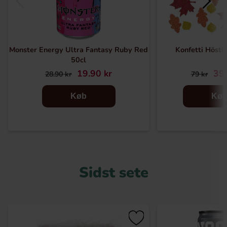
Monster Energy Ultra Fantasy Ruby Red
Konfetti Höstlö
50cl
19.90 kr
39.
28.90 kr
79 kr
Køb
Kø
Sidst sete