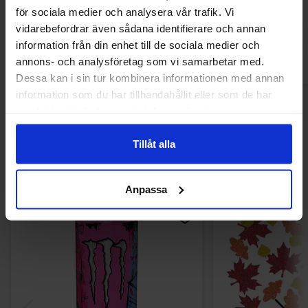
13.90 kr
10.90
för sociala medier och analysera vår trafik. Vi
vidarebefordrar även sådana identifierare och annan
Køb
Kø
information från din enhet till de sociala medier och
annons- och analysföretag som vi samarbetar med.
Dessa kan i sin tur kombinera informationen med annan
information som du har tillhandahållit eller som de har
samlat in när du har använt deras tjänster.
Tillåt alla
Andre kunne lide
Anpassa
-31%
-50%