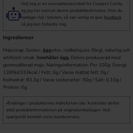
Hej! Jeg er en oversættelsesrobot fra Coopers Candy,
og jeg har oversat denne produktbeskrivelse. Hvis du
opdager fejl i teksten, så vær venlig at give
feedback
så jeg kan forbedre mig.
Ingredienser
Majssirap, Socker,
ägg
vitor, rödbetsjuice (färg), naturlig och
artificiell smak.
Innehåller ägg.
Delvis producerad med
genmodiferad majs. Näringsinformation: Per 100g. Energi:
1395kJ/333kcal / Fett: 0g / Varav mättat fett: 0g /
Kolhydrat: 83,3g / Varav sockerarter: 50g / Salt: 0,10g /
Protein: 0g.
Ændringer i produkternes indhold kan ske. Kontroller derfor
altid produktinformationen på originalemballagen. Ved
spørgsmål kontakt vores kundeservice.