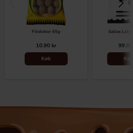
Filidutter 65g
Sallos Lakr
10.90 kr
99.90
Køb
Kø