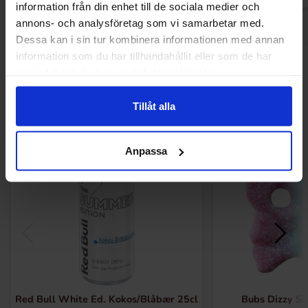
information från din enhet till de sociala medier och
annons- och analysföretag som vi samarbetar med.
Dessa kan i sin tur kombinera informationen med annan
information som du har tillhandahållit eller som de har
Andre kunne lide
samlat in när du har använt deras tjänster.
Tillåt alla
Anpassa
Red Bull White Ed. Kokos/Blåbær 25cl
Bubs Dizzy Sk