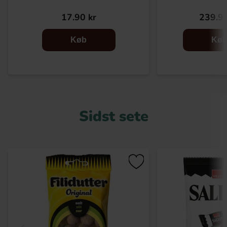
17.90 kr
239.90
Køb
Kø
Sidst sete