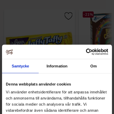
-21%
Samtycke
Information
Om
Laffy Taffy Banana Bar 42g
Lucky Charms Cornf
300
Denna webbplats använder cookies
22.90 kr
99.90 kr
Vi använder enhetsidentifierare för att anpassa innehållet
och annonserna till användarna, tillhandahålla funktioner
Køb
Kø
för sociala medier och analysera vår trafik. Vi
vidarebefordrar även sådana identifierare och annan