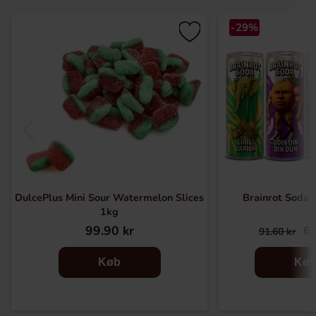
-29%
DulcePlus Mini Sour Watermelon Slices
Brainrot Soda 
1kg
99.90 kr
64
91.60 kr
Køb
Kø