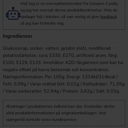
Hej! Jeg er en oversættelsesrobot fra Coopers Candy,
og jeg har oversat denne produktbeskrivelse. Hvis du
opdager fejl i teksten, så vær venlig at give
feedback
så jeg kan forbedre mig.
Ingredienser
Glukossirap, socker, vatten, gelatin (nöt), modifierad
potatisstärkelse, syra; E330, E270, artificiell arom, färg;
E100, E129, E133. Innehåller AZO-färgämnen som kan ha
negativ effekt på barns beteende och koncentration.
Näringsinformation: Per 100g. Energi: 1334kJ/314kcal /
Fett: 0,09g / Varav mättat fett: 0,01g / Kolhydrater: 71,55g
/ Varav sockerarter: 52,94g / Protein: 3,62g / Salt: 0,03g.
Ændringer i produkternes indhold kan ske. Kontroller derfor
altid produktinformationen på originalemballagen. Ved
spørgsmål kontakt vores kundeservice.