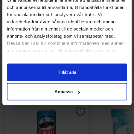
Vi använder enhetsidentifierare för att anpassa innehållet
Woogie Milk caramels 1kg
K&H Caramella
och annonserna till användarna, tillhandahålla funktioner
för sociala medier och analysera vår trafik. Vi
74.90 kr
149.90
vidarebefordrar även sådana identifierare och annan
information från din enhet till de sociala medier och
Køb
Kø
annons- och analysföretag som vi samarbetar med.
Dessa kan i sin tur kombinera informationen med annan
information som du har tillhandahållit eller som de har
samlat in när du har använt deras tjänster.
Tillåt alla
Andre kunne lide
Anpassa