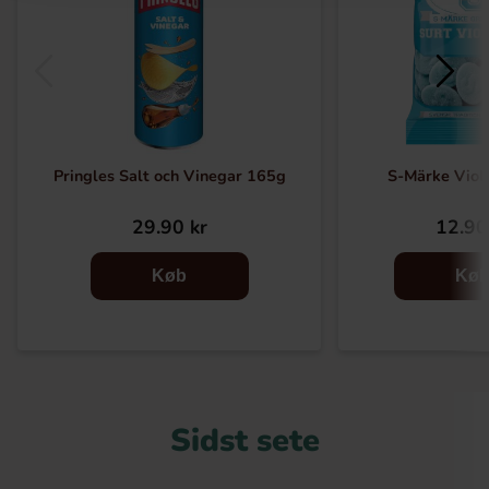
Pringles Salt och Vinegar 165g
S-Märke Vio
29.90 kr
12.90
Køb
Kø
Sidst sete