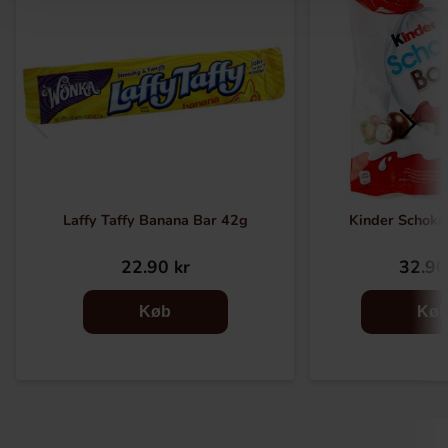
Laffy Taffy Banana Bar 42g
Kinder Schok
22.90 kr
32.90
Køb
Kø