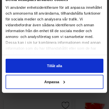
Vi använder enhetsidentifierare för att anpassa innehållet
och annonserna till användarna, tillhandahålla funktioner
för sociala medier och analysera vår trafik. Vi
Dr Pepper SE 330ml
Coca-Cola Original 
vidarebefordrar även sådana identifierare och annan
50cl
information från din enhet till de sociala medier och
12.90 kr
18.90
annons- och analysföretag som vi samarbetar med.
Dessa kan i sin tur kombinera informationen med annan
Køb
Kø
information som du har tillhandahållit eller som de har
samlat in när du har använt deras tjänster.
Tillåt alla
Andre kunne lide
Anpassa