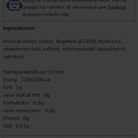
og jeg har oversat denne produktbeskrivelse. Hvis du
opdager fejl i teksten, så vær venlig at give
feedback
så jeg kan forbedre mig.
Ingredienser
kolsyrat vatten, socker, färgämne (E150d), fosforsyra,
smakämnen (inkl. koffein), sötningsmedel (acesulfam K,
sukralos).
Näringsinnehåll per 100ml:
Energi 119kJ/28kcal
Fett 0g
varav mättat fett 0g
Kolhydrater 6,9g
varav sockerarter 6,8g
Protein 0g
Salt 0,01g