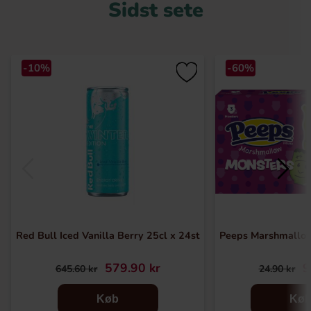
Sidst sete
-10%
-60%
Red Bull Iced Vanilla Berry 25cl x 24st
Peeps Marshmallo
579.90 kr
9
645.60 kr
24.90 kr
Køb
Kø