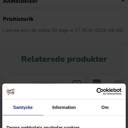
Anmeldelser
Dette produkt har ingen anmeldelser
Prishistorik
Laveste pris i de sidste 30 dage er 17.90 kr (2026-08-06)
Relaterede produkter
Ny!
Samtycke
Information
Om
Denna webbplats använder cookies