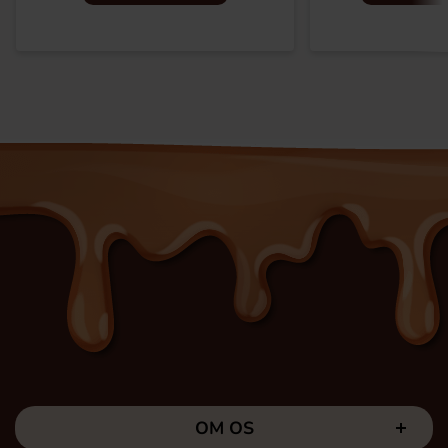
OM OS