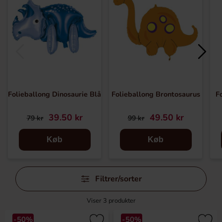
Folieballong Dinosaurie Blå
Folieballong Brontosaurus
F
39.50 kr
49.50 kr
79 kr
99 kr
Køb
Køb
Spring
Filtrer/sorter
filtre
over
Viser
3
produkter
-50%
-50%