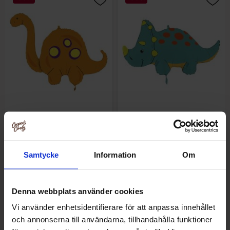
Folieballong Brontosaurus
Folieballong Triceratops
Samtycke
Information
Om
49.50 kr
49.50 kr
99 kr
99 kr
Køb
Køb
Denna webbplats använder cookies
Vi använder enhetsidentifierare för att anpassa innehållet
-50%
och annonserna till användarna, tillhandahålla funktioner