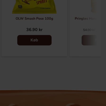
OLW Smash Pose 100g
Pringles Honey Mu
36.90 kr
29.
54.90 kr
Køb
Køb