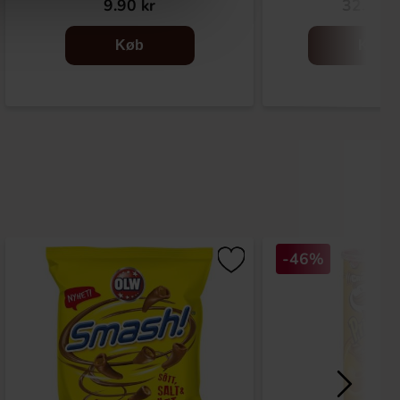
9.90 kr
32.90 k
Køb
Køb
-46%