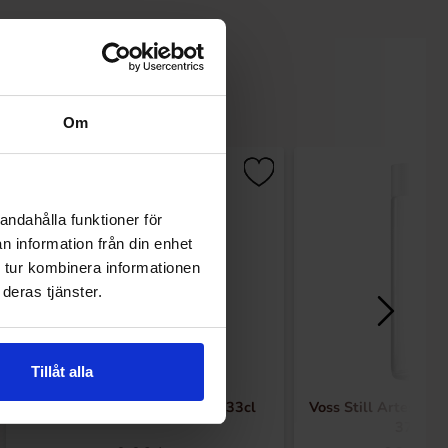
Om
andahålla funktioner för
n information från din enhet
 tur kombinera informationen
deras tjänster.
Tillåt alla
Ramlösa Mango Grapefrugt 33cl
Voss Still Artesian 
375ml