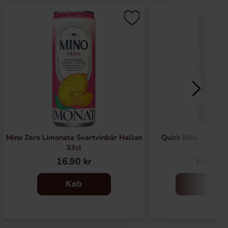
Mino Zero Limonata Svartvinbär Hallon
Quick Milk - Skogs
33cl
16.90 kr
10.90 k
Køb
Køb