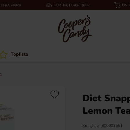
UNI
T FRA 499KR
HURTIGE LEVERINGER
Topliste
g
Diet Snap
Lemon Tea
Kunst nej:
800003551