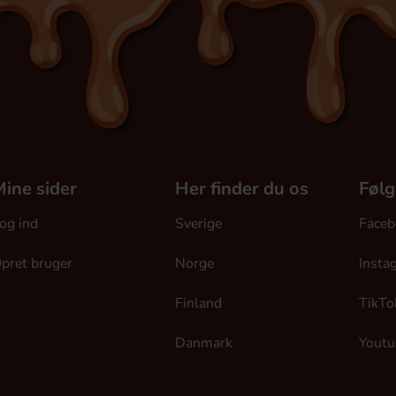
ine sider
Her finder du os
Følg
og ind
Sverige
Faceb
pret bruger
Norge
Insta
Finland
TikTo
Danmark
Youtu