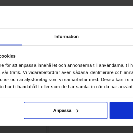
Andre kunne lide
Information
cookies
e för att anpassa innehållet och annonserna till användarna, tillh
vår trafik. Vi vidarebefordrar även sådana identifierare och anna
nnons- och analysföretag som vi samarbetar med. Dessa kan i sin
har tillhandahållit eller som de har samlat in när du har använt 
Anpassa
mak Äpple Kiwi 50cl
Ramlösa Mer Smak Hallon 50cl