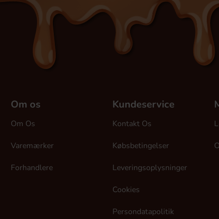
Om os
Kundeservice
M
Om Os
Kontakt Os
L
Varemærker
Købsbetingelser
O
Forhandlere
Leveringsoplysninger
Cookies
Persondatapolitik