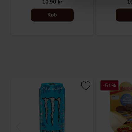
10.90 kr
16
Køb
-51%