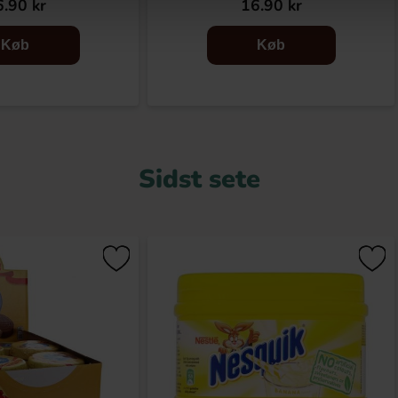
.90 kr
16.90 kr
Køb
Køb
Sidst sete