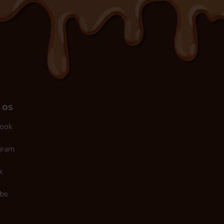
 os
ook
gram
k
be