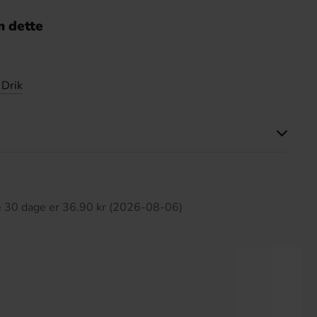
 dette
 Drik
ette produkt har ingen anmeldelser
te 30 dage er 36.90 kr (2026-08-06)