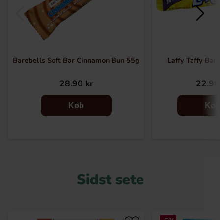
Barebells Soft Bar Cinnamon Bun 55g
Laffy Taffy Ban
28.90 kr
22.90
Køb
Kø
Sidst sete