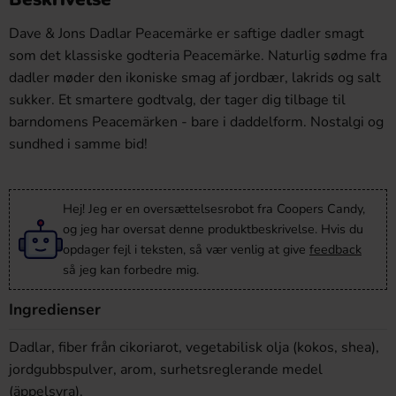
Dave & Jons Dadlar Peacemärke er saftige dadler smagt
som det klassiske godteria Peacemärke. Naturlig sødme fra
dadler møder den ikoniske smag af jordbær, lakrids og salt
sukker. Et smartere godtvalg, der tager dig tilbage til
barndomens Peacemärken - bare i daddelform. Nostalgi og
sundhed i samme bid!
Hej! Jeg er en oversættelsesrobot fra Coopers Candy,
og jeg har oversat denne produktbeskrivelse. Hvis du
opdager fejl i teksten, så vær venlig at give
feedback
så jeg kan forbedre mig.
Ingredienser
Dadlar, fiber från cikoriarot, vegetabilisk olja (kokos, shea),
jordgubbspulver, arom, surhetsreglerande medel
(äppelsyra).