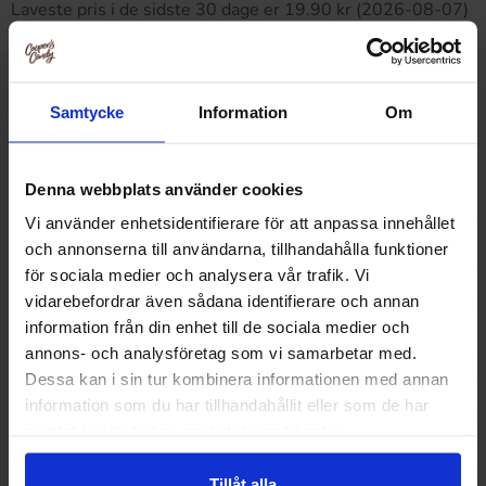
Laveste pris i de sidste 30 dage er 19.90 kr (2026-08-07)
Relaterede produkter
Samtycke
Information
Om
Denna webbplats använder cookies
Vi använder enhetsidentifierare för att anpassa innehållet
och annonserna till användarna, tillhandahålla funktioner
för sociala medier och analysera vår trafik. Vi
vidarebefordrar även sådana identifierare och annan
information från din enhet till de sociala medier och
annons- och analysföretag som vi samarbetar med.
Dessa kan i sin tur kombinera informationen med annan
information som du har tillhandahållit eller som de har
samlat in när du har använt deras tjänster.
Dave & Jons Dadler Sour Cherry Cola
Dave & Jons Dadla
Tillåt alla