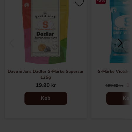
-6%
Dave & Jons Dadler S-Märke Supersur
S-Märke Violsku
125g
19.90 kr
16
180.60 kr
Køb
Kø