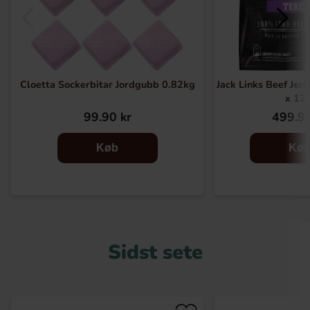
Cloetta Sockerbitar Jordgubb 0.82kg
Jack Links Beef Jerk
x 12s
99.90 kr
499.90
Køb
Kø
Sidst sete