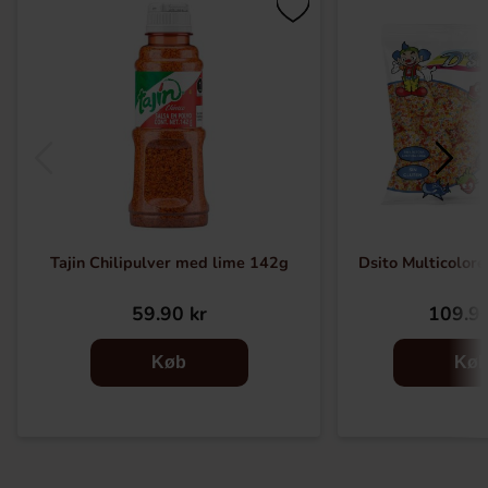
Tajin Chilipulver med lime 142g
Dsito Multicolore
59.90 kr
109.90
Køb
Kø