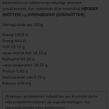
karamelliseret sukkersirup naturlige aromaer
(smakämnen). Kan indeholde (Kan innehålla)
NØDDER
(NÖTTER)
og
JORDNØDDER (JORDNÖTTER)
.
Näringsvärde per 100g
Energi 1859 kJ
Energi 444 kJ
Fett 19.10 g
varav mättat fett 16.10 g
Kolhydrat 59.30 g
varav sockerarter 29.20 g
Protein 5.80 g
Motsvarande salt 0.70 g
Kalcium 436 mg
Ændringer i produkternes indhold kan ske. Kontroller derfor
altid produktinformationen på originalemballagen. Ved
spørgsmål kontakt vores kundeservice.