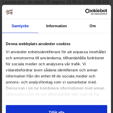
Laveste pris i de sidste 30 dage er 10.90 kr (2026-08-10)
Relaterede produkter
Samtycke
Information
Om
Denna webbplats använder cookies
Vi använder enhetsidentifierare för att anpassa innehållet
och annonserna till användarna, tillhandahålla funktioner
för sociala medier och analysera vår trafik. Vi
vidarebefordrar även sådana identifierare och annan
information från din enhet till de sociala medier och
annons- och analysföretag som vi samarbetar med.
Dessa kan i sin tur kombinera informationen med annan
information som du har tillhandahållit eller som de har
samlat in när du har använt deras tjänster.
Nature Valley Crunchy Oats & Dark
Corny Big Salt 
Tillåt alla