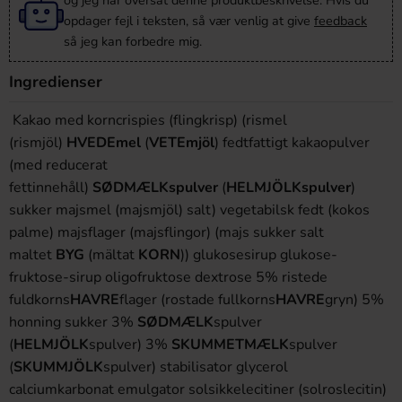
og jeg har oversat denne produktbeskrivelse. Hvis du
opdager fejl i teksten, så vær venlig at give
feedback
så jeg kan forbedre mig.
Ingredienser
Kakao med korncrispies (flingkrisp) (rismel
(rismjöl)
HVEDEmel
(
VETEmjöl
) fedtfattigt kakaopulver
(med reducerat
fettinnehåll)
SØDMÆLKspulver
(
HELMJÖLKspulver
)
sukker majsmel (majsmjöl) salt) vegetabilsk fedt (kokos
palme) majsflager (majsflingor) (majs sukker salt
maltet
BYG
(mältat
KORN
)) glukosesirup glukose-
fruktose-sirup oligofruktose dextrose 5% ristede
fuldkorns
HAVRE
flager (rostade fullkorns
HAVRE
gryn) 5%
honning sukker 3%
SØDMÆLK
spulver
(
HELMJÖLK
spulver) 3%
SKUMMETMÆLK
spulver
(
SKUMMJÖLK
spulver) stabilisator glycerol
calciumkarbonat emulgator solsikkelecitiner (solroslecitin)