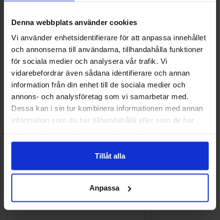
Denna webbplats använder cookies
Vi använder enhetsidentifierare för att anpassa innehållet
och annonserna till användarna, tillhandahålla funktioner
för sociala medier och analysera vår trafik. Vi
vidarebefordrar även sådana identifierare och annan
information från din enhet till de sociala medier och
annons- och analysföretag som vi samarbetar med.
Dessa kan i sin tur kombinera informationen med annan
information som du har tillhandahållit eller som de har
samlat in när du har använt deras tjänster.
Toppie Wax Candy Bear Jordgubb 40g
Shades By Niko 
Tillåt alla
Strawberr
34.90 kr
29.90
Anpassa
Køb
Kø