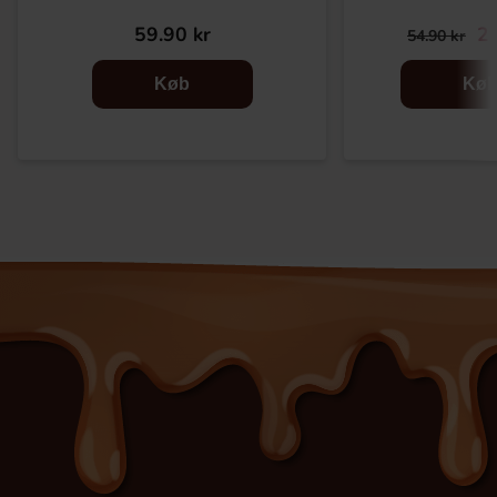
59.90 kr
29
54.90 kr
Køb
Kø