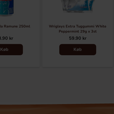
oda Ramune 250ml
Wrigleys Extra Tuggummi White
Peppermint 29g x 3st
.90 kr
59.90 kr
Køb
Køb