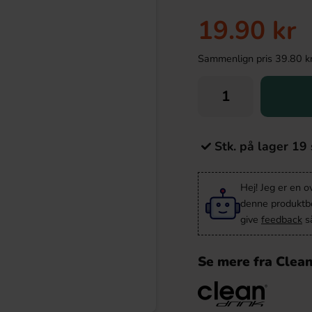
19.90 kr
Sammenlign pris 39.80 kr/k
Stk. på lager 19 
Hej! Jeg er en 
denne produktbes
give
feedback
så
Se mere fra Clea