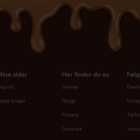
ine sider
Her finder du os
Følg
og ind
Sverige
Faceb
pret bruger
Norge
Insta
Finland
TikTo
Danmark
Youtu