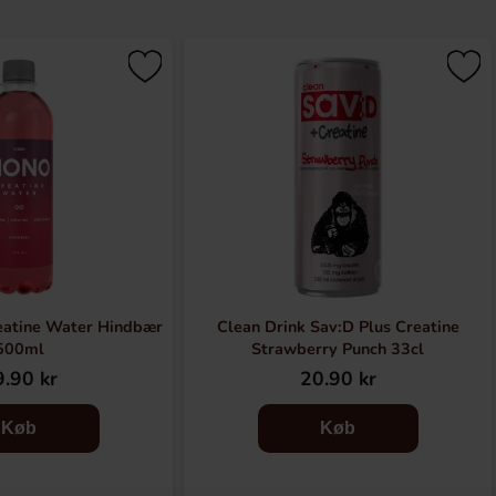
atine Water Hindbær
Clean Drink Sav:D Plus Creatine
500ml
Strawberry Punch 33cl
.90 kr
20.90 kr
Køb
Køb