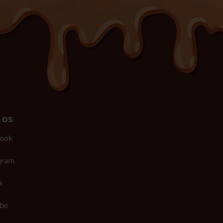
 os
ook
gram
k
be