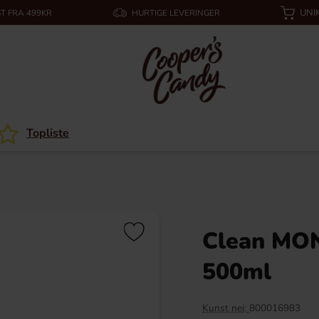
UNI
T FRA 499KR
HURTIGE LEVERINGER
Topliste
Clean MON
500ml
Kunst nej:
800016983