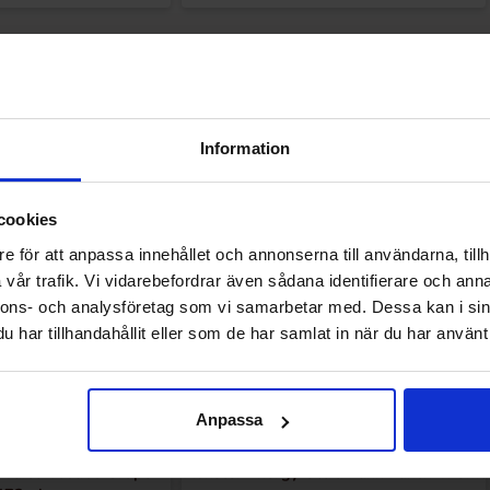
Andre kunne lide
Information
Ny!
cookies
e för att anpassa innehållet och annonserna till användarna, tillh
vår trafik. Vi vidarebefordrar även sådana identifierare och anna
nnons- och analysföretag som vi samarbetar med. Dessa kan i sin
har tillhandahållit eller som de har samlat in när du har använt 
Anpassa
 Juice Voodoo Grape
Monster Energy Ultra Punk Punch 473ml