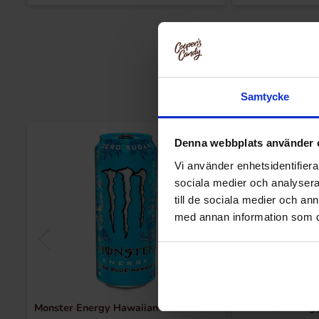
Samtycke
Ny!
Denna webbplats använder 
Vi använder enhetsidentifierar
sociala medier och analysera 
till de sociala medier och a
med annan information som du 
Monster Energy Hawaiian Blue 473ml
Monster Energy