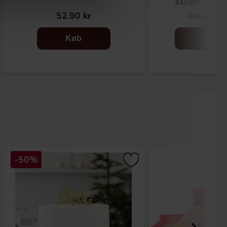
33cl(BF:2026-
52.90 kr
9
19.90 kr
Køb
Køb
-50%