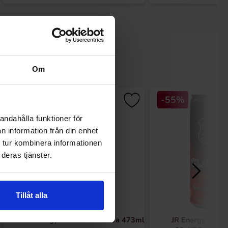
Om
-55%
andahålla funktioner för
n information från din enhet
 tur kombinera informationen
deras tjänster.
Tillåt alla
Monster Energy Ultra Vice Guava 473ml
JR Energy Class