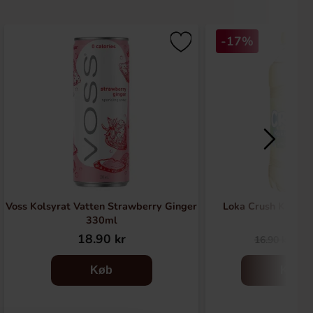
-17%
Voss Kolsyrat Vatten Strawberry Ginger
Loka Crush Kaktus
330ml
18.90 kr
14
16.90 kr
Køb
Køb