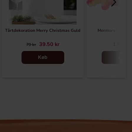
Tårtdekoration Merry Christmas Guld
Mormors Löstän
39.50 kr
13.90 k
79 kr
Køb
Køb