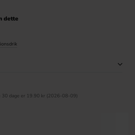
 dette
ionsdrik
ette produkt har ingen anmeldelser
te 30 dage er 19.90 kr (2026-08-09)