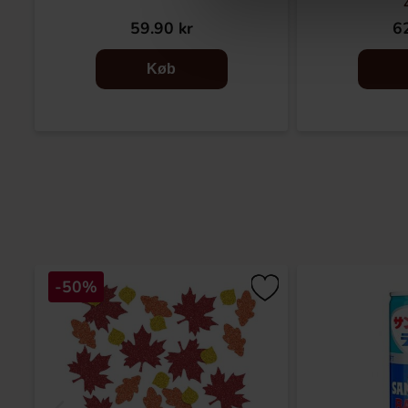
59.90 kr
62
Køb
-50%