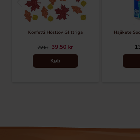
Konfetti Höstlöv Glittriga
Hajikete S
39.50 kr
13
79 kr
Køb