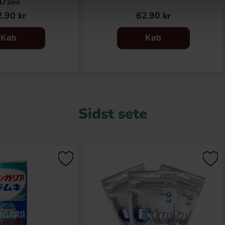
473ml
.90 kr
62.90 kr
Køb
Køb
Sidst sete