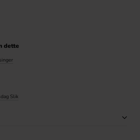
 dette
singer
sdag Slik
ette produkt har ingen anmeldelser