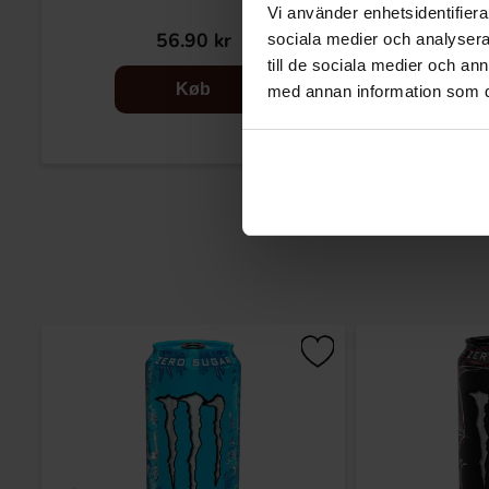
Vi använder enhetsidentifierar
56.90 kr
14
sociala medier och analysera 
till de sociala medier och a
Køb
med annan information som du 