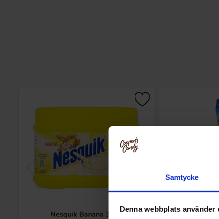
Samtycke
Denna webbplats använder 
Nesquik Banana 300g
Zed Mammout