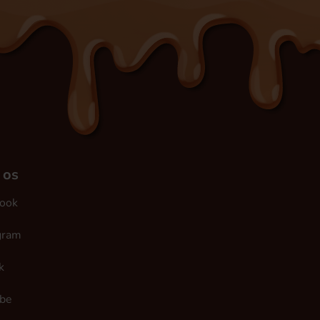
 os
ook
gram
k
be