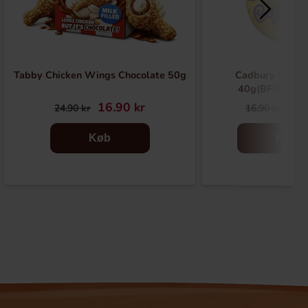
Tabby Chicken Wings Chocolate 50g
Cadbury Caram
40g(BF:2026-
16.90 kr
6.9
24.90 kr
16.90 kr
Køb
Køb