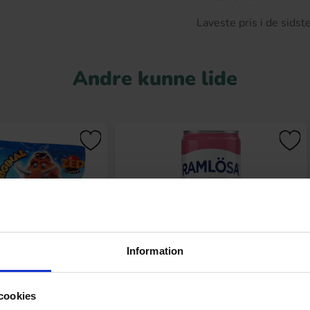
Laveste pris i de sids
Andre kunne lide
Information
cookies
h Jawbreakers 82g
Ramlösa Kirsebær 33cl