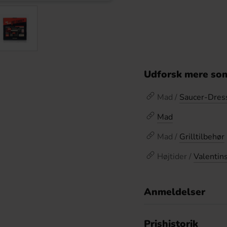
Udforsk mere som
Mad /
Saucer-Dres
Mad
Mad /
Grilltilbehør
Højtider /
Valentin
Anmeldelser
D
Prishistorik