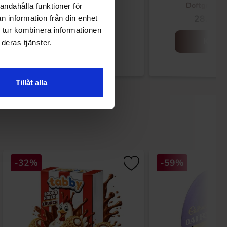
Doftgran 1
andahålla funktioner för
109.90 kr
28.90 k
n information från din enhet
 tur kombinera informationen
Køb
Køb
deras tjänster.
Tillåt alla
-32%
-59%