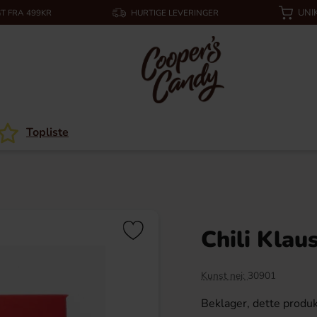
UNI
T FRA 499KR
HURTIGE LEVERINGER
Topliste
Chili Klau
Kunst nej:
30901
Beklager, dette produk