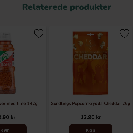
Relaterede produkter
lver med lime 142g
Sundlings Popcornkrydda Cheddar 26g
.90 kr
13.90 kr
Køb
Køb