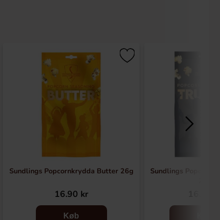
Sundlings Popcornkrydda Butter 26g
Sundlings Popcornkr
26g
16.90 kr
16.90 k
Køb
Køb