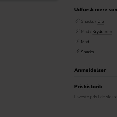
Udforsk mere som
Snacks /
Dip
Mad /
Krydderier
Mad
Snacks
Anmeldelser
D
Prishistorik
Laveste pris i de sids