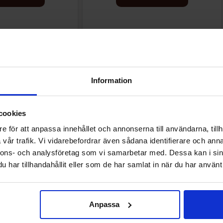
Andre kunne lide
Information
cookies
e för att anpassa innehållet och annonserna till användarna, tillh
vår trafik. Vi vidarebefordrar även sådana identifierare och anna
nnons- och analysföretag som vi samarbetar med. Dessa kan i sin
har tillhandahållit eller som de har samlat in när du har använt 
Anpassa