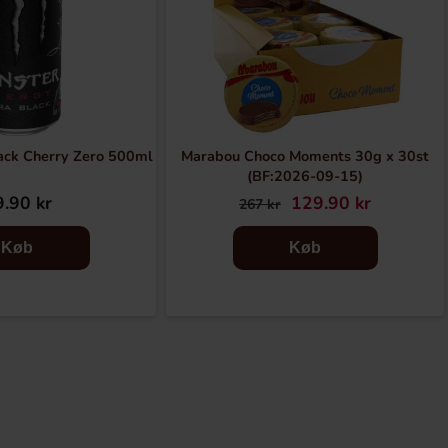
ack Cherry Zero 500ml
Marabou Choco Moments 30g x 30st
(BF:2026-09-15)
.90 kr
129.90 kr
267 kr
Køb
Køb