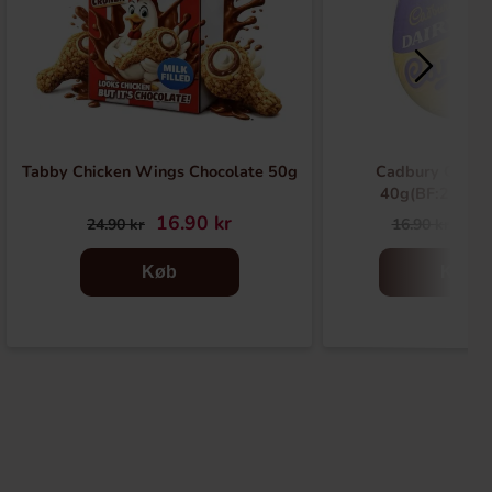
Tabby Chicken Wings Chocolate 50g
Cadbury Caram
40g(BF:2026-
16.90 kr
6.9
24.90 kr
16.90 kr
Køb
Køb