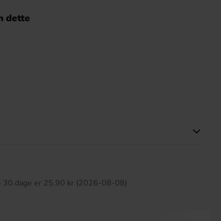
 dette
ette produkt har ingen anmeldelser
te 30 dage er 25.90 kr (2026-08-08)