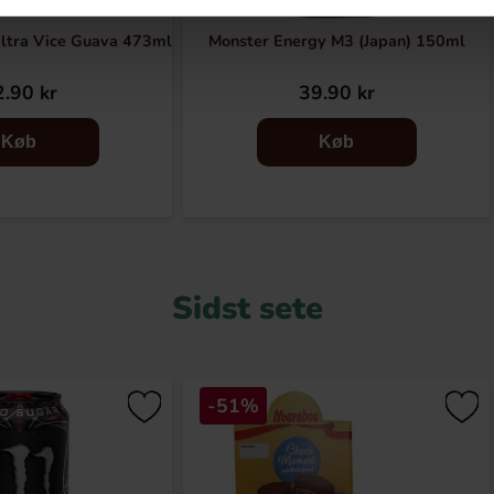
ltra Vice Guava 473ml
Monster Energy M3 (Japan) 150ml
.90 kr
39.90 kr
Køb
Køb
Sidst sete
-51%