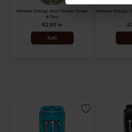
Monster Energy Juice Voodoo Grape
Monster Energy U
473ml
62.90 kr
52
Køb