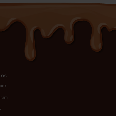
 os
ook
gram
k