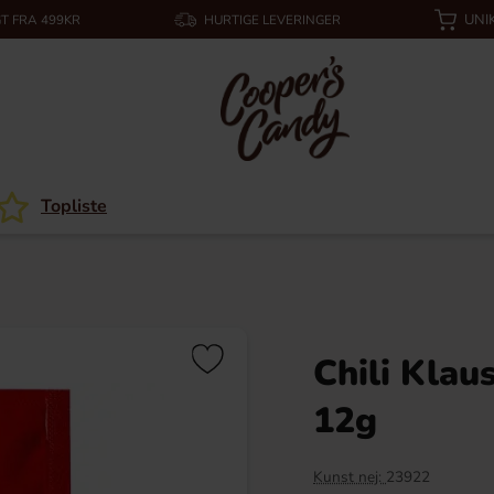
UNI
T FRA 499KR
HURTIGE LEVERINGER
Topliste
Chili Klau
12g
Kunst nej:
23922