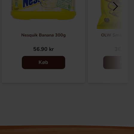
Nesquik Banana 300g
OLW Smash Pos
56.90 kr
36.90 k
Køb
Køb