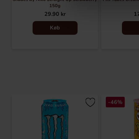
150g
29.90 kr
17
Køb
-46%