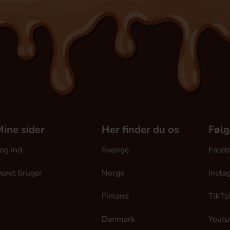
ine sider
Her finder du os
Følg
og ind
Sverige
Faceb
pret bruger
Norge
Insta
Finland
TikTo
Danmark
Youtu