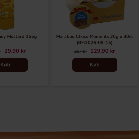
ney Mustard 156g
Marabou Choco Moments 30g x 30st
(BF:2026-09-15)
29.90 kr
129.90 kr
r
267 kr
Køb
Køb