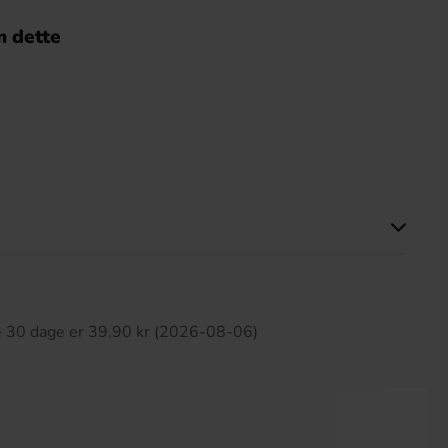
 dette
ette produkt har ingen anmeldelser
te 30 dage er 39.90 kr (2026-08-06)