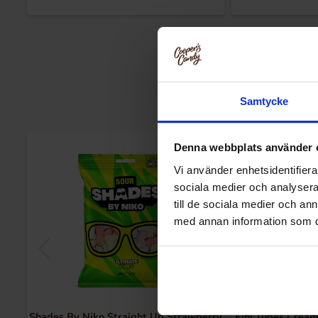
Samtycke
Denna webbplats använder 
Vi använder enhetsidentifierar
sociala medier och analysera 
till de sociala medier och a
med annan information som du 
Shades By Niko Straight Up Strawberry
Fini Tubes Crea