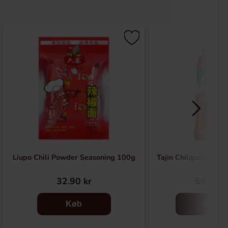
Liupo Chili Powder Seasoning 100g
Tajin Chilipulver m
32.90 kr
59.90 k
Køb
Køb