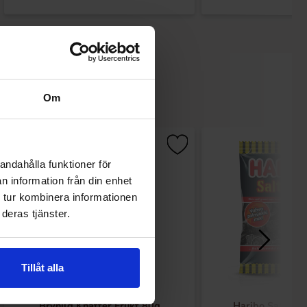
Om
andahålla funktioner för
n information från din enhet
 tur kombinera informationen
deras tjänster.
Tillåt alla
Brynild Knatter Frukt 80g
Haribo Salty S