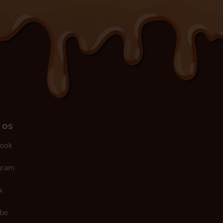
 os
ook
gram
k
be