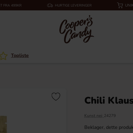
UNI
T FRA 499KR
HURTIGE LEVERINGER
Topliste
Chili Klau
Kunst nej:
24279
Beklager, dette produk