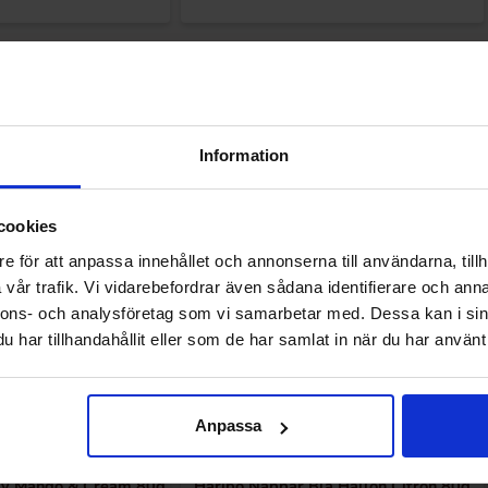
Andre kunne lide
Information
cookies
e för att anpassa innehållet och annonserna till användarna, tillh
vår trafik. Vi vidarebefordrar även sådana identifierare och anna
nnons- och analysföretag som vi samarbetar med. Dessa kan i sin
har tillhandahållit eller som de har samlat in när du har använt 
Anpassa
my Mango & Cream 80g
Haribo Nappar Blå Hallon Citron 80g