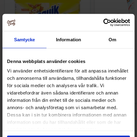
Samtycke
Information
Om
Nesquik Banana 300g
Zed Mammouth Ja
Denna webbplats använder cookies
56.90 kr
14.90
Vi använder enhetsidentifierare för att anpassa innehållet
och annonserna till användarna, tillhandahålla funktioner
Køb
Kø
för sociala medier och analysera vår trafik. Vi
vidarebefordrar även sådana identifierare och annan
information från din enhet till de sociala medier och
annons- och analysföretag som vi samarbetar med.
Dessa kan i sin tur kombinera informationen med annan
information som du har tillhandahållit eller som de har
Sidst sete
samlat in när du har använt deras tjänster.