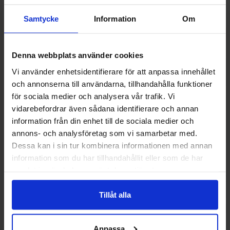
Samtycke
Information
Om
Denna webbplats använder cookies
Vi använder enhetsidentifierare för att anpassa innehållet
och annonserna till användarna, tillhandahålla funktioner
för sociala medier och analysera vår trafik. Vi
vidarebefordrar även sådana identifierare och annan
information från din enhet till de sociala medier och
annons- och analysföretag som vi samarbetar med.
Dessa kan i sin tur kombinera informationen med annan
Butterfinger Chokolade French Toast
M&Ms Pean
information som du har tillhandahållit eller som de har
54g
samlat in när du har använt deras tjänster.
28.90 kr
69.90
Tillåt alla
Køb
Kø
Anpassa