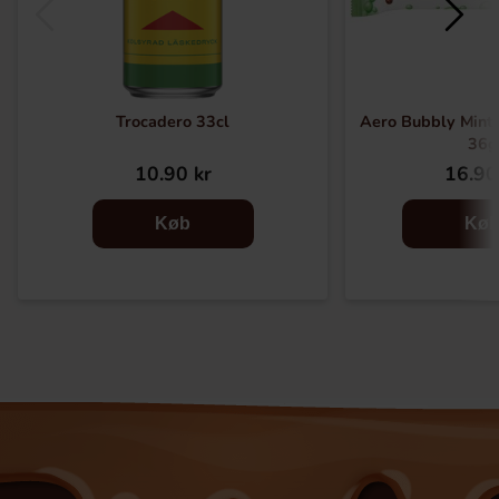
Trocadero 33cl
Aero Bubbly Mint 
36g
10.90 kr
16.90
Køb
Kø