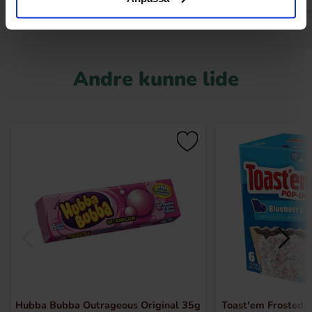
Andre kunne lide
Hubba Bubba Outrageous Original 35g
Toast'em Frosted 