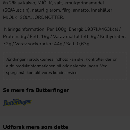
än 2% av kakao, MJÖLK, salt, emulgeringsmedel
(SOJAlecitin), naturlig arom, färg; annatto. Innehåller
MJÖLK, SOJA, JORDNÖTTER.
Näringsinformation: Per 100g. Energi: 1937kJ/463kcal /
Protein: 6g / Fett: 19g / Varav mättat fett: 9g / Kolhydrater:
72g / Varav sockerarter: 44g / Salt: 0,63g.
Ændringer i produkternes indhold kan ske. Kontroller derfor
altid produktinformationen på originalemballagen. Ved
spørgsmål kontakt vores kundeservice.
Se mere fra Butterfinger
Udforsk mere som dette