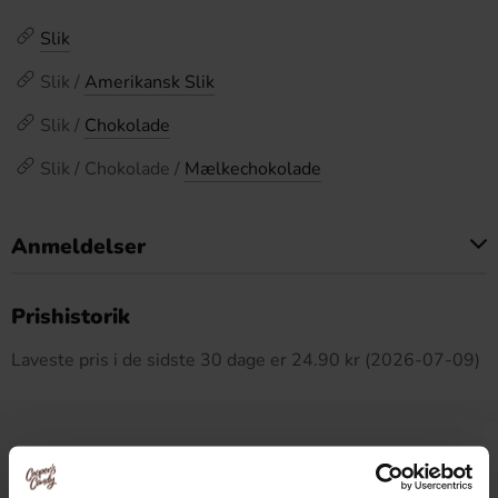
Slik
Slik /
Amerikansk Slik
Slik /
Chokolade
Slik / Chokolade /
Mælkechokolade
Anmeldelser
Dette produkt har ingen anmeldelser
Prishistorik
Laveste pris i de sidste 30 dage er 24.90 kr (2026-07-09)
Relaterede produkter