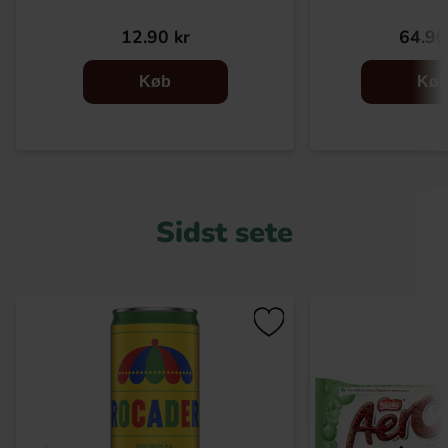
12.90 kr
64.90
Køb
Kø
Sidst sete