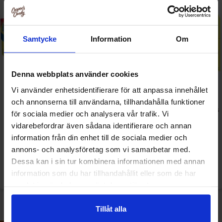
Samtycke
Information
Om
Denna webbplats använder cookies
Vi använder enhetsidentifierare för att anpassa innehållet
och annonserna till användarna, tillhandahålla funktioner
Butterfinger choklad 53.8g x
Butterfinger Unwrapped Minis
för sociala medier och analysera vår trafik. Vi
36st
79g
vidarebefordrar även sådana identifierare och annan
information från din enhet till de sociala medier och
849.90 kr
31.90 kr
968.40 kr
annons- och analysföretag som vi samarbetar med.
Dessa kan i sin tur kombinera informationen med annan
Køb
Se
information som du har tillhandahållit eller som de har
samlat in när du har använt deras tjänster.
Tillåt alla