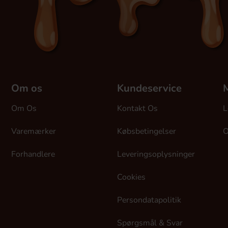
Om os
Kundeservice
M
Om Os
Kontakt Os
L
Varemærker
Købsbetingelser
O
Forhandlere
Leveringsoplysninger
Cookies
Persondatapolitik
Spørgsmål & Svar