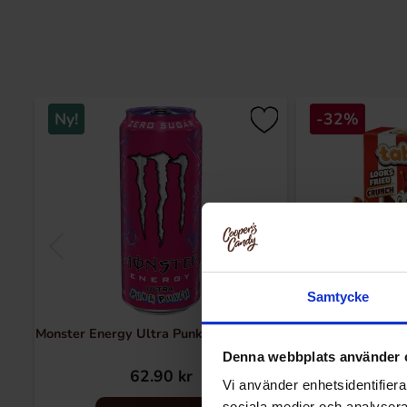
Ny!
-32%
Samtycke
Monster Energy Ultra Punk Punch 473ml
Tabby Chicken 
Denna webbplats använder 
62.90 kr
24.90 k
Vi använder enhetsidentifierar
sociala medier och analysera 