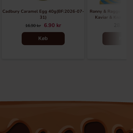
Cadbury Caramel Egg 40g(BF:2026-07-
Ronny & Ragge Buttc
31)
Kaviar & Knäckem
6.90 kr
28.90 k
16.90 kr
Køb
Køb