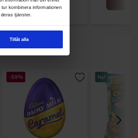
Køb
Køb
 tur kombinera informationen
deras tjänster.
Tillåt alla
-59%
Ny!