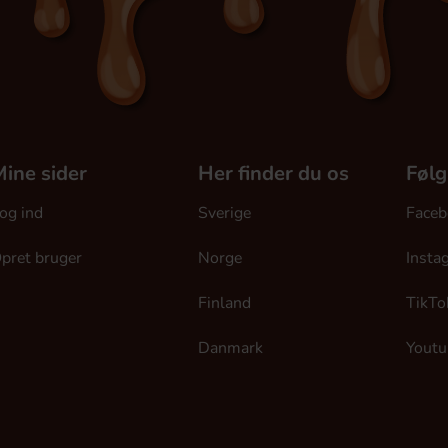
ine sider
Her finder du os
Følg
og ind
Sverige
Faceb
pret bruger
Norge
Insta
Finland
TikTo
Danmark
Youtu