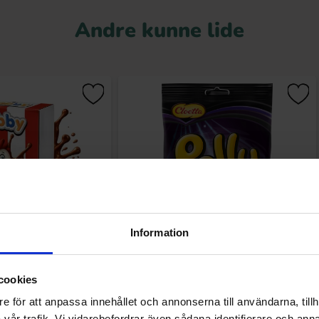
Andre kunne lide
Information
Wings Chocolate 50g
Polly Lakrits 100g
cookies
16.90 kr
24.90 kr
r
e för att anpassa innehållet och annonserna till användarna, tillh
vår trafik. Vi vidarebefordrar även sådana identifierare och anna