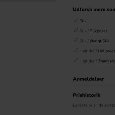
Udforsk mere som
Slik
Slik /
Slikposer
Slik /
Øvrigt Slik
Højtider /
Hallowee
Højtider /
Thanksgi
Anmeldelser
D
Prishistorik
Laveste pris i de sids