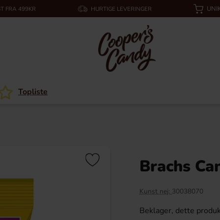
UNI
T FRA 499KR
HURTIGE LEVERINGER
Topliste
Brachs Ca
Kunst nej:
30038070
Beklager, dette produk