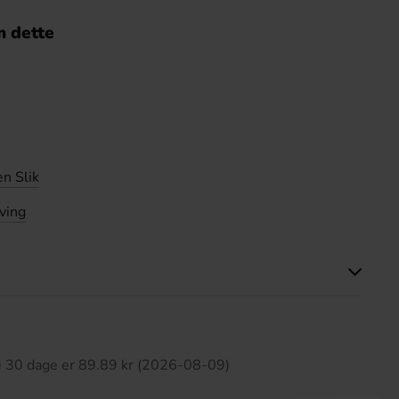
 dette
n Slik
ving
ette produkt har ingen anmeldelser
te 30 dage er 89.89 kr (2026-08-09)