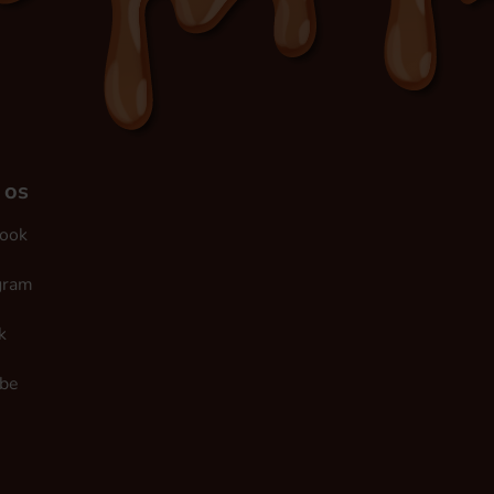
 os
ook
gram
k
be