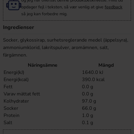
og jeg har oversat denne produktbeskrivelse. Hvis du
opdager fejl i teksten, så vær venlig at give
feedback
så jeg kan forbedre mig.
Ingredienser
Socker, glykossirap, surhetsreglerande medel (äppelsyra),
ammoniumklorid, lakritspulver, aromämnen, salt,
färgämnen.
Näringsämne
Mängd
Energi(kJ)
1640.0 kJ
Energi(kcal)
390.0 kcal
Fett
0.0 g
Varav mättat fett
0.0 g
Kolhydrater
97.0 g
Socker
66.0 g
Protein
1.0 g
Salt
0.1 g