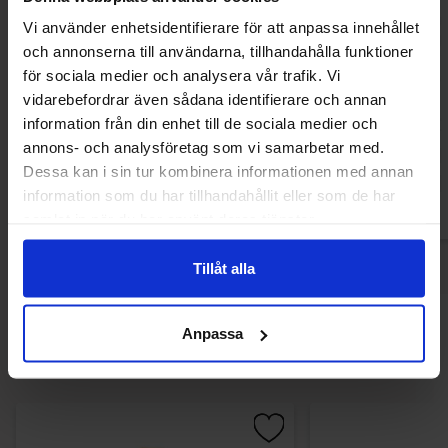
Vi använder enhetsidentifierare för att anpassa innehållet
och annonserna till användarna, tillhandahålla funktioner
för sociala medier och analysera vår trafik. Vi
Norregade Appelsin Citronklyftor 85g
Marianne Tof
vidarebefordrar även sådana identifierare och annan
16.90 kr
36.90
information från din enhet till de sociala medier och
annons- och analysföretag som vi samarbetar med.
Køb
Kø
Dessa kan i sin tur kombinera informationen med annan
information som du har tillhandahållit eller som de har
samlat in när du har använt deras tjänster.
Tillåt alla
Andre kunne lide
Anpassa