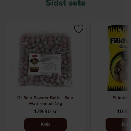
Sidst sete
Dr Sour Powder Balls - Sour
Filidutte
Watermelon 1kg
129.90 kr
10.90
Køb
Kø